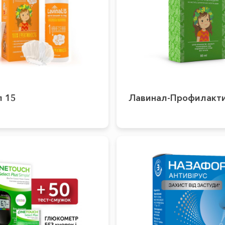
л 15
Лавинал-Профилакт