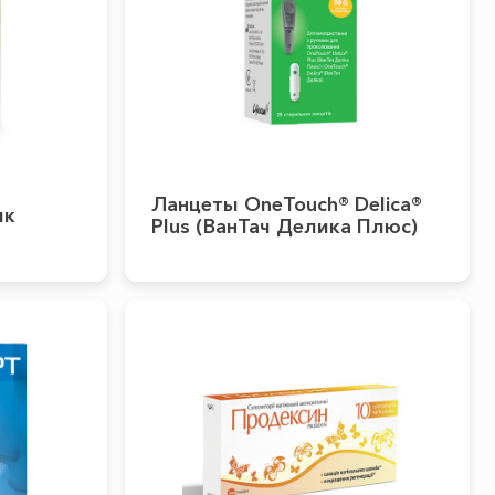
Ланцеты OneTouch® Delica®
ик
Plus (ВанТач Делика Плюс)