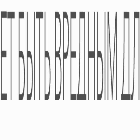
Безрецептурные
Академия
Медпредставителя
Рецептурные
Изделия Медицинского
Назначения
Диетические Добавки
Космецевтика
© ООО «УА »ПРО-ФАРМА» 2005-2026 - Все права защищены.