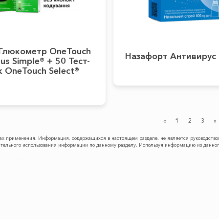
Глюкометр OneTouch
Назафорт Антивирус
lus Simple® + 50 Тест-
 OneTouch Select®
«
1
2
3
»
обах применения. Информация, содержащихся в настоящем разделе, не является руководст
оятельного использования информации по данному разделу. Используя информацию из данног
ПРОДУКЦИЯ
КАРЬЕРА