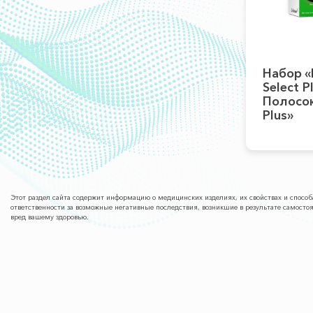
Набор «
Select P
Полосок
Plus»
Этот раздел сайта содержит информацию о медицинских изделиях, их свойствах и спос
ответственности за возможные негативные последствия, возникшие в результате самост
вред вашему здоровью.
О КОМПАНИИ