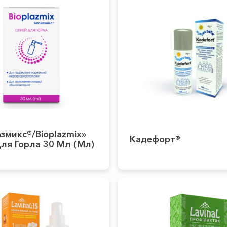
змикс®/Bioplazmix»
Кадефорт®
ля Горла 30 Мл (мл)