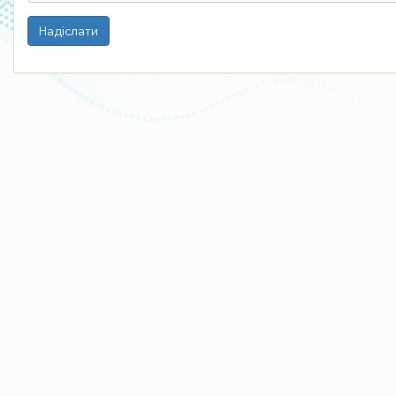
Надіслати
ПРО КОМПАНІЮ
Фармаконагляд
Партнери
Напрямки Діяльності
Фінансова Звітність