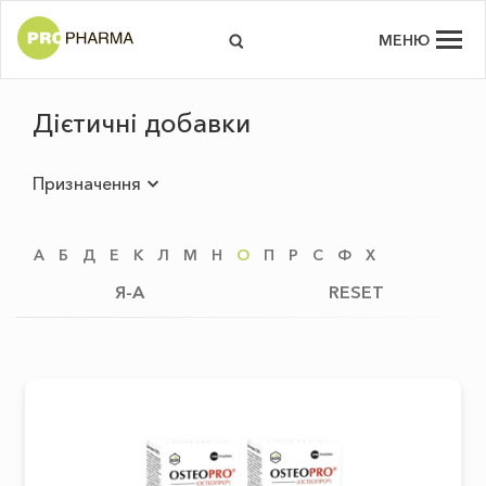
МЕНЮ
Дієтичні добавки
Призначення
А
Б
Д
Е
К
Л
М
Н
О
П
Р
С
Ф
Х
Я-А
RESET