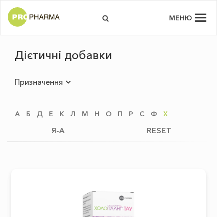
МЕНЮ
Дієтичні добавки
Призначення
А
Б
Д
Е
К
Л
М
Н
О
П
Р
С
Ф
Х
Я-А
RESET