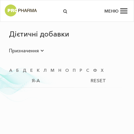
МЕНЮ
Дієтичні добавки
Призначення
А
Б
Д
Е
К
Л
М
Н
О
П
Р
С
Ф
Х
Я-А
RESET