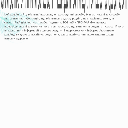
Цей розділ сайту містить інформацію про медичні вироби, їх властивості та способи
застосування. Інформація, що міститься в цьому розділі, не є керівництвом для
самостійної діагностики та/або лікування. ТОВ «УА «ПРО-ФАРМА» не несе
відповідальності за можливі негативні наслідки, що виникли в результаті самостійного
використання інформації з даного розділу. Використовуючи інформацію з цього
розділу, ви дієте самостійно, розуміючи, що самолікування може завдати шкоди
вашому здоров'ю.