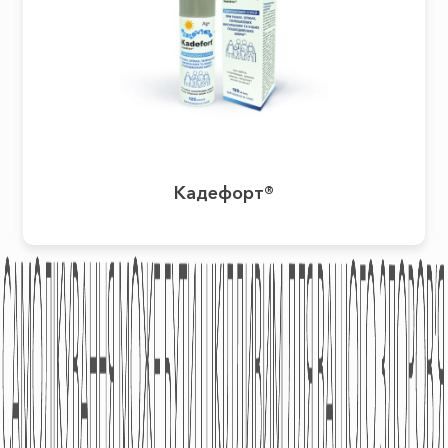
Кадефорт®