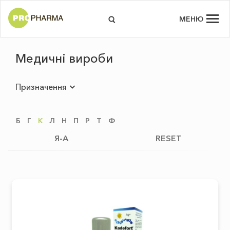
МЕНЮ
Медичні вироби
Призначення
Б
Г
К
Л
Н
П
Р
Т
Ф
Я-А
RESET