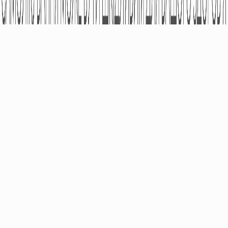
ПРО КОМПАНІЮ
ПРОДУКЦІЯ
Фармаконагляд
Безрецептурні Лікарські
Засоби
Партнери
Рецептурні Лікарські
Напрямки Діяльності
Засоби
Фінансова Звітність
Медичні Вироби
Дієтичні Добавки
Космецевтіка