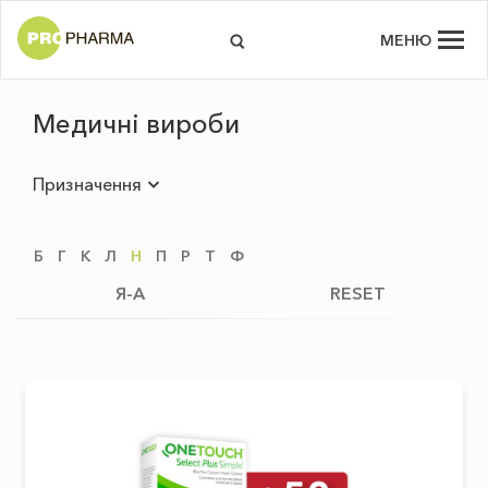
МЕНЮ
Медичні вироби
Призначення
Б
Г
К
Л
Н
П
Р
Т
Ф
Я-А
RESET