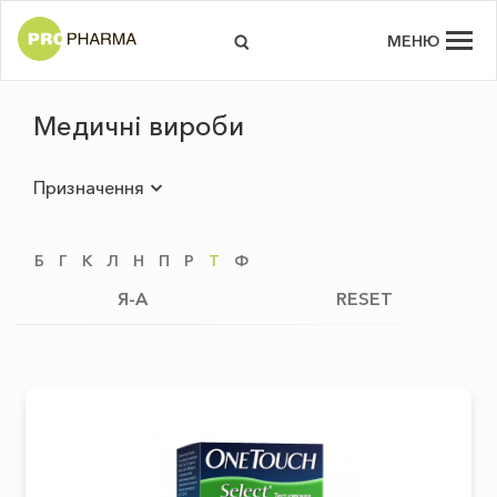
МЕНЮ
Медичні вироби
Призначення
Б
Г
К
Л
Н
П
Р
Т
Ф
Я-А
RESET