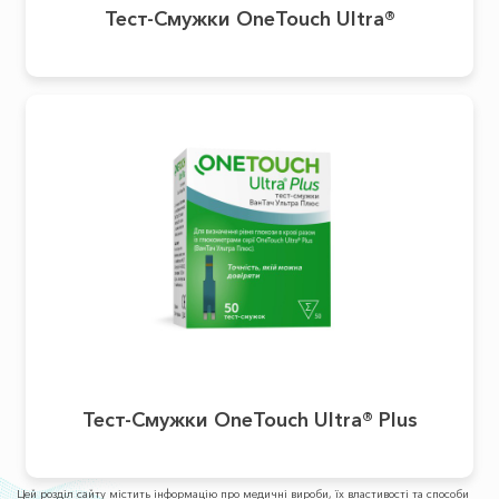
Тест-Смужки OneTouch Ultra®
Тест-Смужки OneTouch Ultra® Plus
Цей розділ сайту містить інформацію про медичні вироби, їх властивості та способи