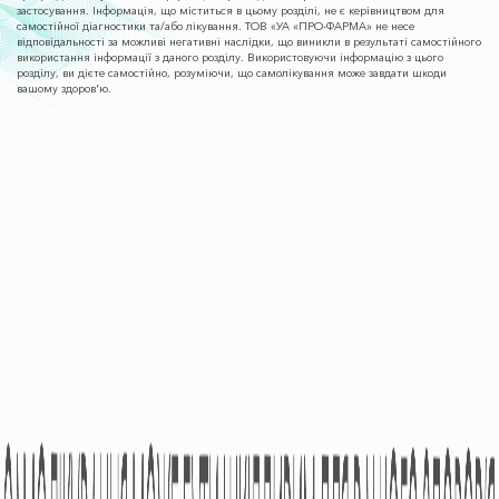
застосування. Інформація, що міститься в цьому розділі, не є керівництвом для
самостійної діагностики та/або лікування. ТОВ «УА «ПРО-ФАРМА» не несе
відповідальності за можливі негативні наслідки, що виникли в результаті самостійного
використання інформації з даного розділу. Використовуючи інформацію з цього
розділу, ви дієте самостійно, розуміючи, що самолікування може завдати шкоди
вашому здоров'ю.