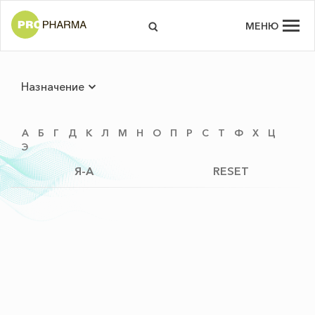
МЕНЮ
Назначение
А
Б
Г
Д
К
Л
М
Н
О
П
Р
С
Т
Ф
Х
Ц
Э
Я-А
RESET