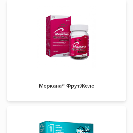
Меркана® ФрутЖеле