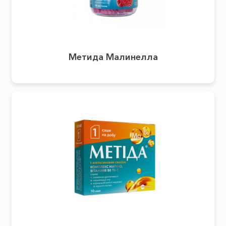
Метида Малинелла