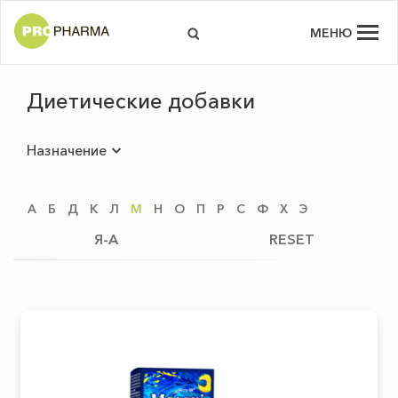
МЕНЮ
Диетические добавки
Назначение
А
Б
Д
К
Л
М
Н
О
П
Р
С
Ф
Х
Э
Я-А
RESET