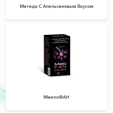
Метида С Апельсиновым Вкусом
МиелоФАН