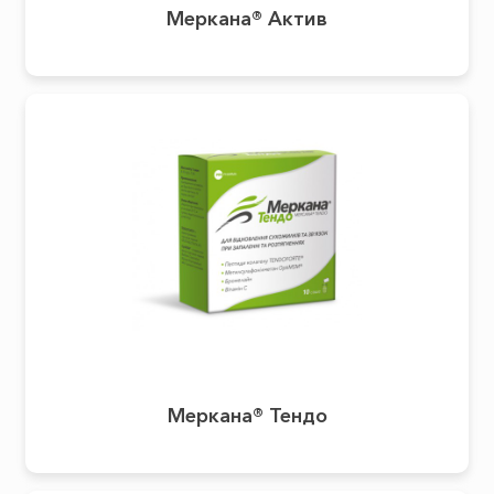
Меркана® Актив
Меркана® Тендо