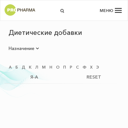
МЕНЮ
Диетические добавки
Назначение
А
Б
Д
К
Л
М
Н
О
П
Р
С
Ф
Х
Э
Я-А
RESET