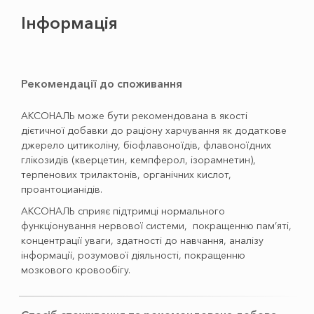
Інформація
Рекомендації до споживання
АКСОНАЛЬ може бути рекомендована в якості
дієтичної добавки до раціону харчування як додаткове
джерело цитиколіну, біофлавоноїдів, флавоноїдних
глікозидів (кверцетин, кемпферол, ізорамнетин),
терпенових трилактонів, органічних кислот,
проантоцианідів.
АКСОНАЛЬ сприяє підтримці нормального
функціонування нервової системи, покращенню пам’яті,
концентрації уваги, здатності до навчання, аналізу
інформації, розумової діяльності, покращенню
мозкового кровообігу.