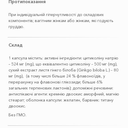
Протипоказання
При індивідуальній гіперчутливості до складових
компонентів; вагітним жінкам або жінкам, які годують
груддю.
Склад
1 капсула містить: активні інгредієнти: цитиколіну натрію
– 524 мг (mg), що еквівалентно цитиколіну – 500 мг (mg),
сухий екстракт листя гінкго білоба (Ginkgo biloba L.) – 80
мг (mg), (в тому числі більше 24 % флавоноїдів, у
перерахунку на флавонові глікозиди; більше 6%
загальних терпенових лактонів); допоміжні речовини:
антиспікаючі агенти: кремнію двоокис аморфний, магнію
стеарат; оболонка капсули: желатин, барвник: титану
двоокис.
Без ГМО.