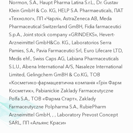
Normon, S.A., Haupt Pharma Latina S.r.L., Dr. Gustav
Klein GmbH & Co. KG, HELP S.A. Pharmaeuticals, ПАТ
«Технолог», ПП «Чарлі», AstraZeneca AB, Meda
Pharmaceutical Switzerland GmBH, Fidia farmaceutici
S.p.A., Joint stock company «GRINDEKS», Hevert-
Arzneimittel GmbH&Co. KG., Laboratorios Serra
Pamies, S.A., Pavia Farmaceutici Srl, Euro Lifecare LTD,
Medis ehf., Swiss Caps AG, Labiana Pharmaceuticals
S.L.U., Abena International A/S, Nasaleze International
Limited, Gelingchem GmBH & Co.KG, ТОВ
«Косметико-фармацевтична компанія «Грін Фарм
Косметик», Pabianickie Zaklady Farmaceutyczne
Polfa S.A., ТОВ «Фарма Старт», Zaklady
Farmaceutyczne Polpharma S.A., RubiePharm
Arzneimittel GmbH, , , Laboratory Prevost Concept
SARL, ПП «Альянс Краси»