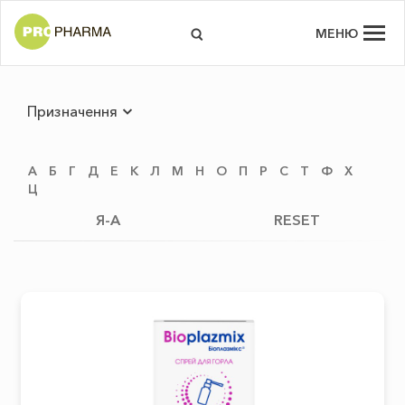
МЕНЮ
Призначення
А
Б
Г
Д
Е
К
Л
М
Н
О
П
Р
С
Т
Ф
Х
Ц
Я-А
RESET