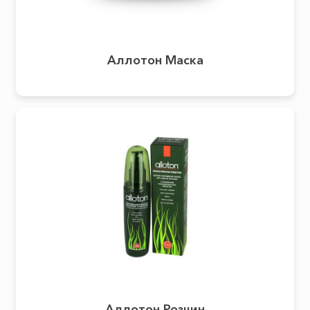
Аллотон Маска
Аллотон Розчин