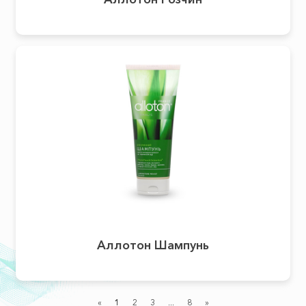
Аллотон Шампунь
«
1
2
3
...
8
»