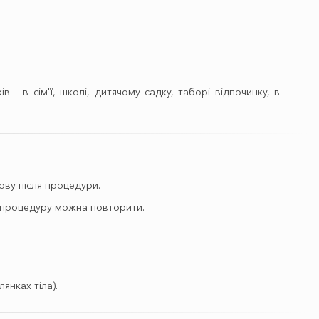
 – в сім'ї, школі, дитячому садку, таборі відпочинку, в
ову після процедури.
ті процедуру можна повторити.
янках тіла).