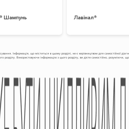
® Шампунь
Лавінал®
осування. Інформація, що міститься в цьому розділі, не є керівництвом для самостійної діа
ного розділу. Використовуючи інформацію з цього розділу, ви дієте самостійно, розуміючи, 
ПРОДУКЦІЯ
КАР'ЄРА
Безрецептурні Лікарські
Академія
Засоби
Медпредставника
Рецептурні Лікарські
Засоби
Медичні Вироби