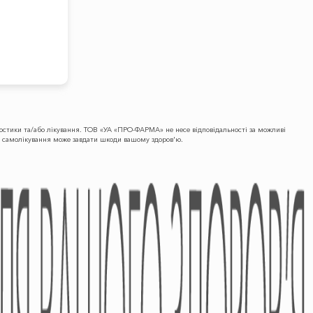
гностики та/або лікування. ТОВ «УА «ПРО-ФАРМА» не несе відповідальності за можливі
що самолікування може завдати шкоди вашому здоров'ю.
ПРЕС-ЦЕНТР
КОНТАКТИ
Новини