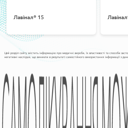
Лавінал® 15
Лавінал
Цей розділ сайту містить інформацію про медичні вироби, їх властивості та способи заст
негативні наслідки, що виникли в результаті самостійного використання інформації з да
ПРО КОМПАНІЮ
Фармаконагляд
Партнери
Напрямки Діяльності
Фінансова Звітність