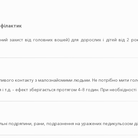
офілактик
й захист від головних вошей) для дорослих і дітей від 2 років
ливого контакту з малознайомими людьми. Не потрібно мити гол
 і т.д. – ефект зберігається протягом 4–8 годин. При необхіднос
льні подряпини, рани, подразнення на уражених педикульозом діл