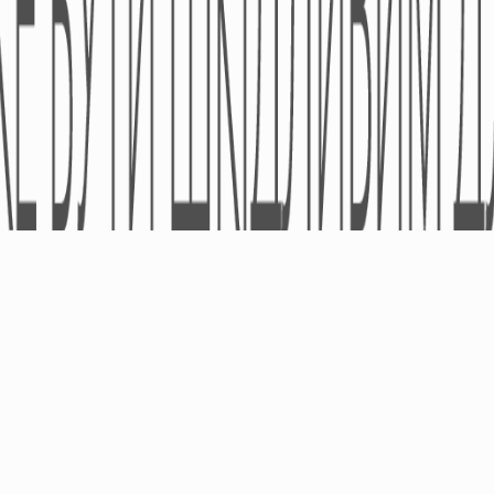
Дієтичні Добавки
Космецевтіка
© ТОВ «УА «ПРО-ФАРМА» 2005-2026 - Усі права захищено.