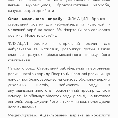
легень, муковісцидоз, бронхоектатична хвороба,
синусит, секреторний отит.
Опис медичного виробу:
ФЛУ-АЦИЛ бронхо -
стерильний розчин для небулайзера та інстиляцій -
медичний виріб на основі 3% гіпертонічного сольового
розчину і N-ацетилцистеїну.
ФЛУ-АЦИЛ бронхо - стерильний розчин для
небулайзера та інстиляцій, розріджує густий в'язкий
слиз за рахунок фізико-механічного впливу його
компонентів.
Натрію хлорид.
Стерильний забуферений гіпертонічний
розчин натрію хлориду. Гіпертонічні сольові розчини, що
наносяться безпосередньо на слизову оболонку верхніх
дихальних шляхів, забирають воду із
внутрішньоклітинного в позаклітинний простір шляхом
осмосу. Це збільшує відсоток води у слизі, що вистилає
епітелій, розріджуючи його і, таким чином, полегшуючи
його видалення.
N-ацетилцистеїн.
Ацетильований варіант амінокислоти