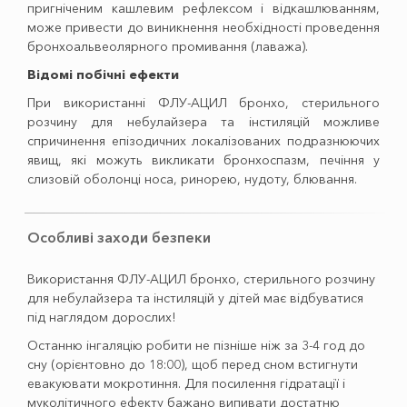
пригніченим кашлевим рефлексом і відкашлюванням,
може привести до виникнення необхідності проведення
бронхоальвеолярного промивання (лаважа).
Відомі побічні ефекти
При використанні ФЛУ-АЦИЛ бронхо, стерильного
розчину для небулайзера та інстиляцій можливе
спричинення епізодичних локалізованих подразнюючих
явищ, які можуть викликати бронхоспазм, печіння у
слизовій оболонці носа, ринорею, нудоту, блювання.
Особливі заходи безпеки
Використання ФЛУ-АЦИЛ бронхо, стерильного розчину
для небулайзера та інстиляцій у дітей має відбуватися
під наглядом дорослих!
Останню інгаляцію робити не пізніше ніж за 3-4 год до
сну (орієнтовно до 18:00), щоб перед сном встигнути
евакуювати мокротиння. Для посилення гідратації і
муколітичного ефекту бажано випивати достатню