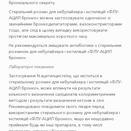
бронхіального секрету.
Стерильний розчин для небулайзера і інстиляцій «ФЛУ-
АЦИЛ бронхо» можна застосовувати одночасно зі
звичайними бронходилататорами, вазоконстрикторами
тощо, але слід в цьому випадку використовувати
протягом максимально короткого часу.
Не рекомендується змішувати антибіотики з стерильним
розчином для небулайзера і інстиляцій «ФЛУ-АЦИЛ
бронхо».
Лабораторні показники
Застосування N-ацетилцистеїну, що міститься в
стерильному розчині для небулайзера і інстиляцій «ФЛУ-
АЦИЛ бронхо», може вплинути на результати
кількісного визначення саліцилатів колориметричним
методом і результати визначення кетонів в сечі.
Рекомендовано повідомити свого лікаря перед
використанням стерильного розчину для небулайзера і
інстиляцій «ФЛУ-АЦИЛ бронхо», якщо ви нещодавно
приймали будь-які інші препарати, в тому числі