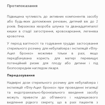
Протипоказання
Підвищена чутливість до активних компонентів засобу
або будь-яких допоміжних речовин, дитячий вік до 2
років. Виразкова хвороба шлунка та дванадцятипалої
кишки в стадії загострення, кровохаркання, легенева
кровотеча.
У період вагітності та годування груддю застосування
стерильного розчину для небулайзера і інстиляцій «Флу-
Ацил бронхо» можливе тільки в разі, якщо
передбачувана користь для матері перевищує
потенційний ризик для плоду або дитини і під
безпосереднім наглядом лікаря.
Передозування
Надмірні дози стерильного розчину для небулайзера і
інстиляцій «Флу-Ацил бронхо» при проведенні інгаляції
та ендотрахеально-бронхіального введення засобу
можуть привести до об'ємного і надлишкового
виділення рідкого секрету, що в разі пацієнтів з