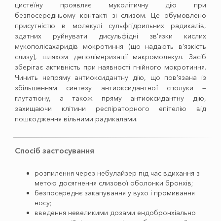
цистеїну проявляє муколітичну дію при
безпосередньому контакті зі слизом. Це обумовлено
присутністю в молекулі сульфгідрильних радикалів,
здатних руйнувати дисульфідні зв'язки кислих
мукополісахаридів мокротиння (що надають в'язкість
слизу), шляхом деполімеризації макромолекул. Засіб
зберігає активність при наявності гнійного мокротиння.
Чинить непряму антиоксидантну дію, що пов'язана із
збільшенням синтезу антиоксидантної сполуки —
глутатіону, а також пряму антиоксидантну дію,
захищаючи клітини респіраторного епітелію від
пошкодження вільними радикалами.
Спосіб застосування
розпилення через небулайзер під час вдихання з
метою досягнення слизової оболонки бронхів;
безпосереднє закапування у вухо і промивання
носу;
введення невеликими дозами ендобронхіально