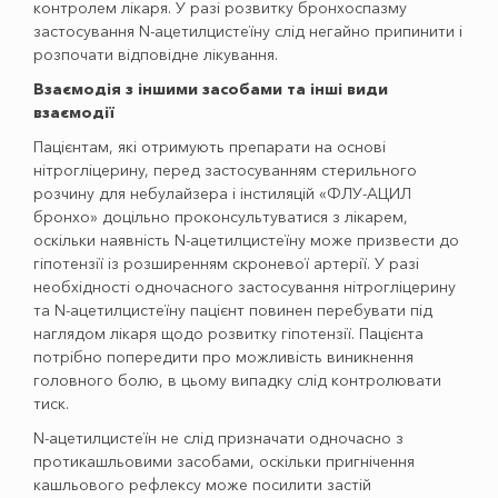
контролем лікаря. У разі розвитку бронхоспазму
застосування N-ацетилцистеїну слiд негайно припинити і
розпочати відповідне лікування.
Взаємодія з іншими засобами та інші види
взаємодії
Пацієнтам, які отримують препарати на основі
нітрогліцерину, перед застосуванням стерильного
розчину для небулайзера і інстиляцій «ФЛУ-АЦИЛ
бронхо» доцільно проконсультуватися з лікарем,
оскільки наявність N-ацетилцистеїну може призвести до
гіпотензії із розширенням скроневої артерії. У разі
необхідності одночасного застосування нітрогліцерину
та N-ацетилцистеїну пацієнт повинен перебувати під
наглядом лікаря щодо розвитку гіпотензії. Пацієнта
потрібно попередити про можливість виникнення
головного болю, в цьому випадку слід контролювати
тиск.
N-ацетилцистеїн не слід призначати одночасно з
протикашльовими засобами, оскільки пригнічення
кашльового рефлексу може посилити застій