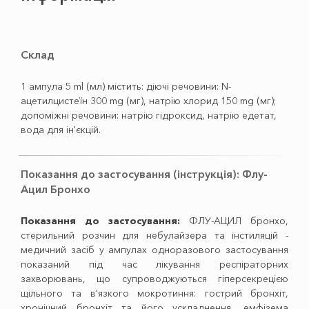
Склад
1 ампула 5 ml (мл) містить: діючі речовини: N-
ацетилцистеїн 300 mg (мг), натрію хлорид 150 mg (мг);
допоміжні речовини: натрію гідроксид, натрію едетат,
вода для ін'єкцій.
Показання до застосування (інструкція): Флу-
Ацил Бронхо
Показання до застосування:
ФЛУ-АЦИЛ бронхо,
стерильний розчин для небулайзера та інстиляцій -
медичний засіб у ампулах одноразового застосування
показаний під час лікування респіраторних
захворювань, що супроводжуються гіперсекрецією
щільного та в'язкого мокротиння: гострий бронхіт,
хронічний бронхіт та його ускладнення, емфізема