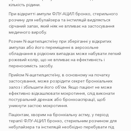
кількість рідини.
При відкритті ампули ФЛУ-АЦИЛ бронхо, стерильного
розчину для небулайзера та інстиляцій виділяється
сірчаний запах, який ніяк не впливає на застосування
медичного виробу.
Розчин N-ацетилцистеїну при зберіганні у відкритих
ампулах або його переміщенні в аерозольне
обладнання в рідкісних випадках може набувати легкий
рожевий колiр, що не впливає на ефективність і
переносимість засобу.
Прийом N-ацетилцистеїну, в основному на початку
застосування, може розрідити секрет бронхіальних
залоз і збільшити його об’єм. Якщо пацієнт не може
ефективно відкашлювати мокротиння, слiд виконати
постуральний дренаж або бронхоаспірації, щоб
уникнути застою мокротиння.
Пацієнтам, хворим на бронхіальну астму, у період
терапії ФЛУ-АЦИЛ бронхо, стерильним розчином для
небулайзера та інстиляцій необхідно перебувати під