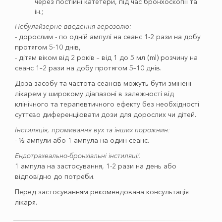
через постійні катетери, під час бронхоскопії та
ін.;
Небулайзерне введення аерозолю:
- дорослим - по одній ампулі на сеанс 1-2 рази на добу
протягом 5-10 днів,
- дітям вiком вiд 2 років – від 1 до 5 мл (ml) розчину на
сеанс 1–2 рази на добу протягом 5–10 днів.
Доза засобу та частота сеансів можуть бути змінені
лікарем у широкому діапазоні в залежності від
клінічного та терапевтичного ефекту без необхідності
суттєво диференціювати дози для дорослих чи дітей.
Інстиляція, промивання вух та інших порожнин:
- ½ ампули або 1 ампула на один сеанс.
Ендотрахеально-бронхіальні інстиляції:
1 ампула на застосування, 1-2 рази на день або
відповідно до потреби.
Перед застосуванням рекомендована консультація
лікаря.