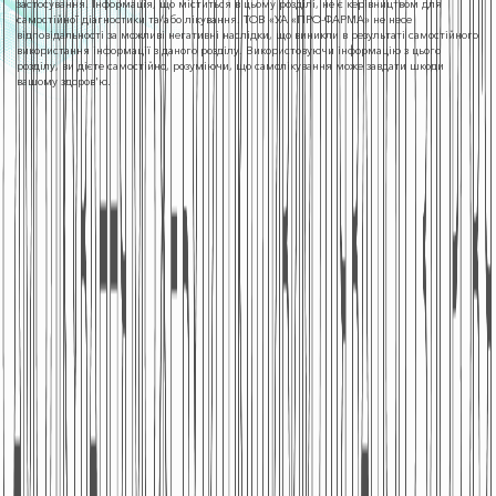
застосування. Інформація, що міститься в цьому розділі, не є керівництвом для
самостійної діагностики та/або лікування. ТОВ «УА «ПРО-ФАРМА» не несе
відповідальності за можливі негативні наслідки, що виникли в результаті самостійного
використання інформації з даного розділу. Використовуючи інформацію з цього
розділу, ви дієте самостійно, розуміючи, що самолікування може завдати шкоди
вашому здоров'ю.