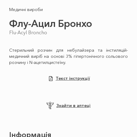
Медичні вироби
Флу-Ацил Бронхо
Flu-Acyl Broncho
Стерильний розчин для небулайзера та інстиляцій-
медичний виріб на основі 3% гіпертонічного сольового
розчину і N-ацетилцистеїну.
Текст інструкції
Знайти в аптеці
Інформація