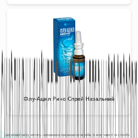
Флу-Ацил Рино Спрей Назальний
Цей розділ сайту містить інформацію про медичні вироби, їх властивості та способи