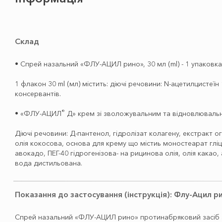
Склад
• Спрей назальний «ФЛУ-АЦИЛ рино», 30 мл (ml) - 1 упаковка
1 флакон 30 ml (мл) містить: діючі речовини: N-ацетилцистеїн
консервантів.
®
• «ФЛУ-АЦИЛ
Д» крем зі зволожувальним та відновлювальни
Діючі речовини: Д-пантенол, гідролізат колагену, екстракт ог
олія кокосова, основа для крему що містиь моностеарат гліц
авокадо, ПЕГ-40 гідрогенізова- на рицинова олія, олія кака
вода дистильована.
Показання до застосування (інструкція): Флу-Ацил 
Cпрей назальний «ФЛУ-АЦИЛ рино» протинабряковий засіб з 