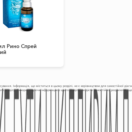
ил Рино Спрей
ний
осування. Інформація, що міститься в цьому розділі, не є керівництвом для самостійної діа
ного розділу. Використовуючи інформацію з цього розділу, ви дієте самостійно, розуміючи, 
ПРОДУКЦІЯ
КАР'ЄРА
Безрецептурні Лікарські
Академія
Засоби
Медпредставника