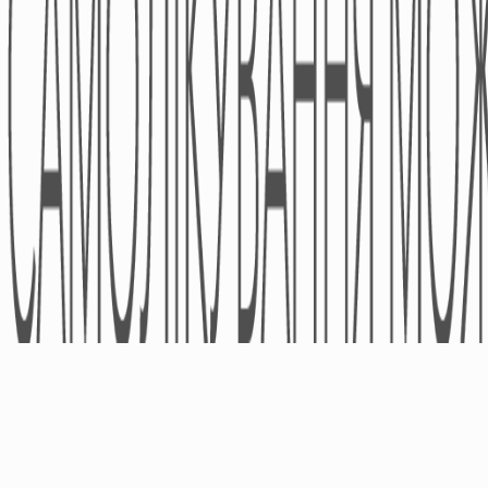
Партнери
Напрямки Діяльності
Фінансова Звітність