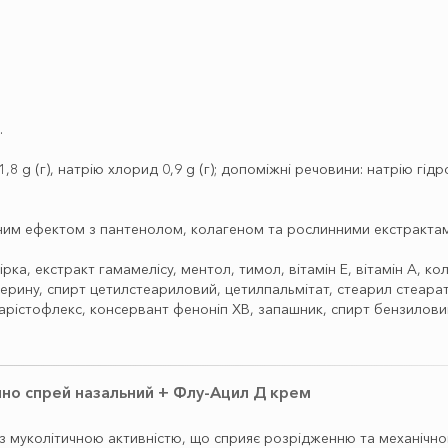
.
 1,8 g (г), натрію хлорид 0,9 g (г); допоміжні речовини: натрію гі
м ефектом з пантенолом, колагеном та рослинними екстрактами,
ірка, екстракт гамамелісу, ментол, тимол, вітамін Е, вітамін А, к
ерину, спирт цетилстеариловий, цетилпальмітат, стеарил стеарат,
о, арістофлекс, консервант феноніп ХВ, запашник, спирт бензилови
рино спрей назальний + Флу-Ацил Д крем
муколітичною активністю, що сприяє розрідженню та механічном