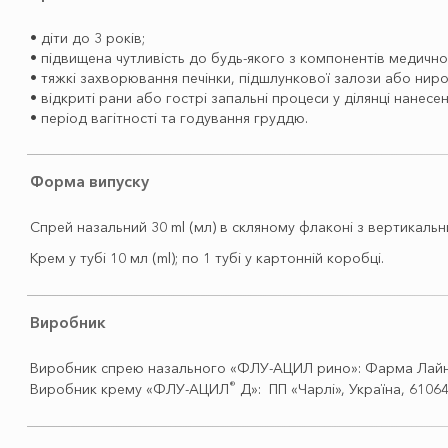
• діти до 3 років;
• підвищена чутливість до будь-якого з компонентів медичн
• тяжкі захворювання печінки, підшлункової залози або ниро
• відкриті рани або гострі запальні процеси у ділянці нанес
• період вагітності та годування груддю.
Форма випуску
Спрей назальний 30 ml (мл) в скляному флаконі з вертикал
Крем у тубі 10 мл (ml); по 1 тубі у картонній коробці.
Виробник
Виробник спрею назального «ФЛУ-АЦИЛ рино»: Фарма Лайн С.р.л., 
®
Виробник крему «ФЛУ-АЦИЛ
Д»: ПП «Чарлі», Україна, 61064