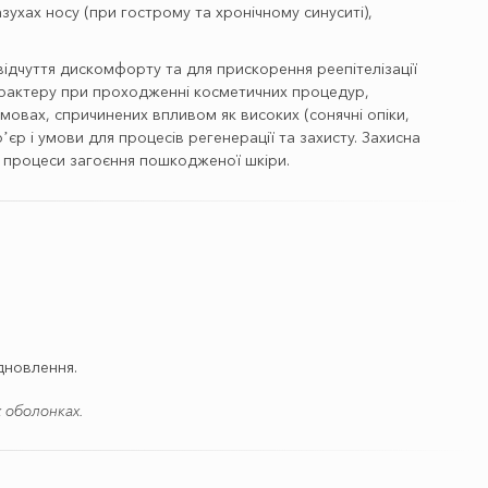
азухах носу (при гострому та хронічному синуситі),
відчуття дискомфорту та для прискорення реепітелізації
арактеру при проходженні косметичних процедур,
мовах, спричинених впливом як високих (сонячні опіки,
єр і умови для процесів регенерації та захисту. Захисна
є процеси загоєння пошкодженої шкіри.
дновлення.
 оболонках.