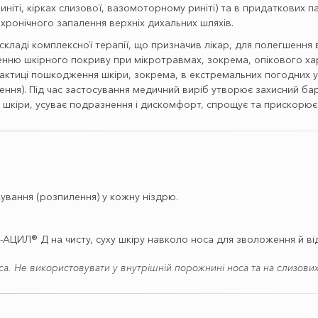
ніті, кірках слизової, вазомоторному риніті) та в придаткових п
хронічного запалення верхніх дихальних шляхів.
складі комплексної терапії, що призначив лікар, для полегшення 
ленню шкірного покриву при мікротравмах, зокрема, опікового х
лактиці пошкодження шкіри, зокрема, в екстремальних погодних у
ння). Під час застосування медичний виріб утворює захисний барʼ
ь шкіри, усуває подразнення і дискомфорт, спрощує та прискорю
ування (розпилення) у кожну ніздрю.
-АЦИЛ® Д на чисту, суху шкіру навколо носа для зволоження й ві
а. Не використовувати у внутрішній порожнині носа та на слизових