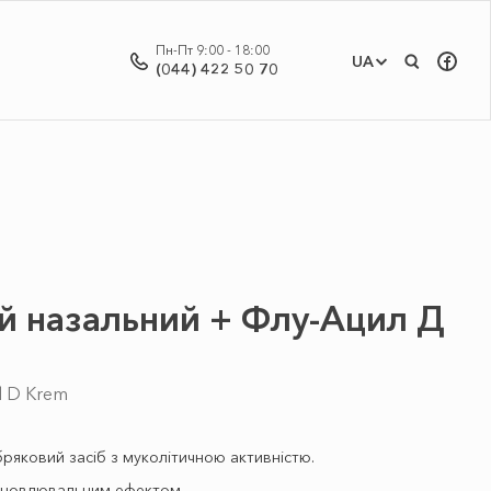
Пн-Пт 9:00 - 18:00
UA
(044) 422 50 70
й назальний + Флу-Ацил Д
yl D Krem
яковий засіб з муколітичною активністю.
дновлювальним ефектом.