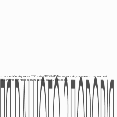
гностики та/або лікування. ТОВ «УА «ПРО-ФАРМА» не несе відповідальності за можливі
що самолікування може завдати шкоди вашому здоров'ю.
ПРЕС-ЦЕНТР
КОНТАКТИ
Новини