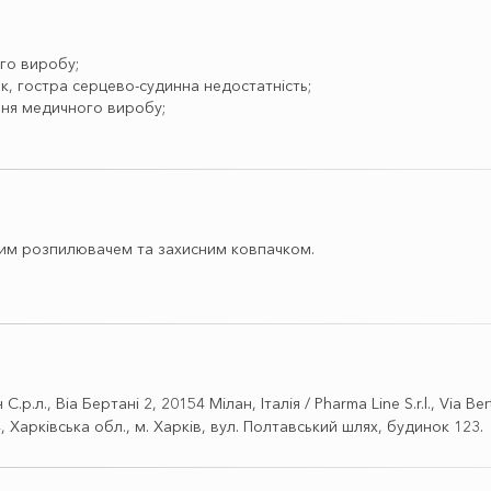
ого виробу;
к, гостра серцево-судинна недостатність;
ення медичного виробу;
ьним розпилювачем та захисним ковпачком.
Віа Бертані 2, 20154 Мілан, Італія / Pharma Line S.r.l., Via Bertan
, Харківська обл., м. Харків, вул. Полтавський шлях, будинок 123.