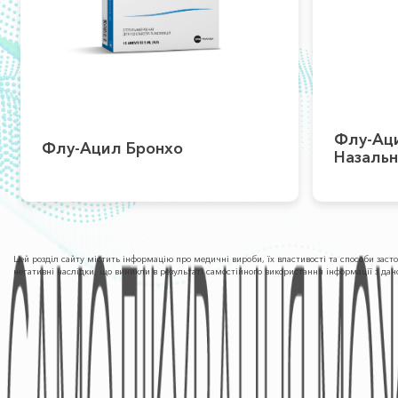
Флу-Ац
Флу-Ацил Бронхо
Назаль
Цей розділ сайту містить інформацію про медичні вироби, їх властивості та способи заст
негативні наслідки, що виникли в результаті самостійного використання інформації з да
ПРО КОМПАНІЮ
Фармаконагляд