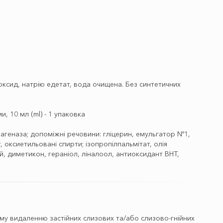
дроксид, натрію едетат, вода очищена. Без синтетичних
 10 мл (ml) - 1 упаковка
олагеназа; допоміжні речовини: гліцерин, емульгатор Nº1,
 оксиетильовані спирти; ізопропілпальмітат, олія
й, диметикон, гераніол, ліналоол, антиоксидант ВНТ,
у видаленню застійних слизових та/або слизово-гнійних