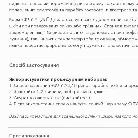
виділень в носовій порожнині (при гострому та хронічному ри
полегшенню симптомів та перебігу гострого, підгострого та 
®
Крем «ФЛУ-АЦИЛ
Д» застосовується як допоміжний засіб у 
шкіри при поверхневих опіках або тріщинах. Сприяє віднов
зокрема, епіляції. Сприяє загоєнню та допомагає при профі
лущення), так і низьких температур (обвітрювання, обмороже
плівка повертає природню вологу, пружність та еластичніст
Спосіб застосування
Як користуватися процедурним набором:
1. Спрей назальний «ФЛУ-АЦИЛ рино»: зробіть по 2-3 впорск
2. Зачекайте 1–2 хвилини, щоб розчин подіяв.
3. Акуратно очистьте ніс (висякайтеся).
4. Після використання спрею нанесіть тонкий шар крему ФЛУ
Важливо: крем лише для зовнішньої ділянки шкіри навколо нос
Протипоказання