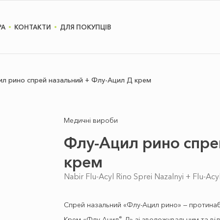
РА
КОНТАКТИ
ДЛЯ ПОКУПЦІВ
л рино спрей назальний + Флу-Ацил Д крем
Медичні вироби
Флу-Ацил рино спре
крем
Nabir Flu-Acyl Rino Sprei Nazalnyi + Flu-Ac
Спрей назальний «Флу-Ацил рино» — протинабр
®
Крем «Флу-Ацил
Д» зі зволожувальним та ві