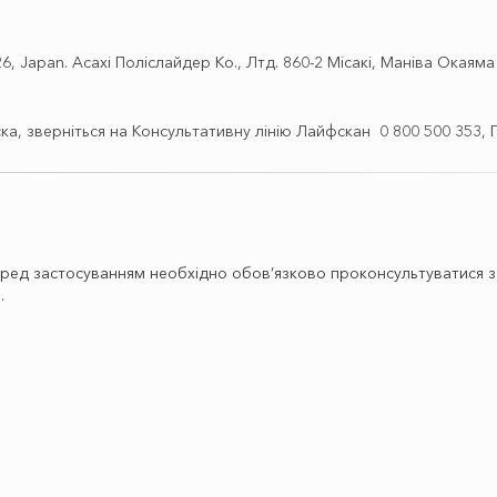
26, Japan. Асахі Поліслайдер Ко., Лтд. 860-2 Місакі, Маніва Окаяма
а, зверніться на Консультативну лінію Лайфскан 0 800 500 353, Пн
ред застосуванням необхідно обов’язково проконсультуватися з л
.