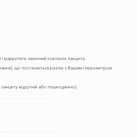
 і відкрутити захисний ковпачок ланцета.
истання), що постачається разом з Вашим глюкометром.
 ланцету відсутній або пошкоджено).