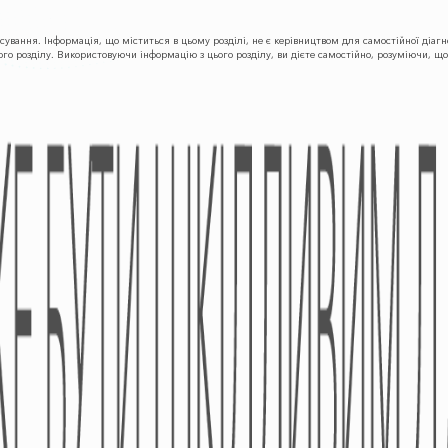
осування. Інформація, що міститься в цьому розділі, не є керівництвом для самостійної діа
ного розділу. Використовуючи інформацію з цього розділу, ви дієте самостійно, розуміючи, 
ПРОДУКЦІЯ
КАР'ЄРА
Безрецептурні Лікарські
Академія
Засоби
Медпредставника
Рецептурні Лікарські
Засоби
Медичні Вироби
Дієтичні Добавки
Космецевтіка