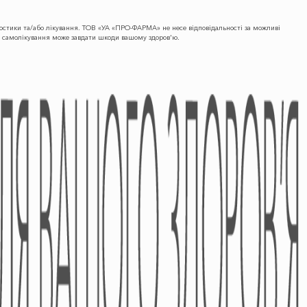
гностики та/або лікування. ТОВ «УА «ПРО-ФАРМА» не несе відповідальності за можливі
що самолікування може завдати шкоди вашому здоров'ю.
ПРЕС-ЦЕНТР
КОНТАКТИ
Новини