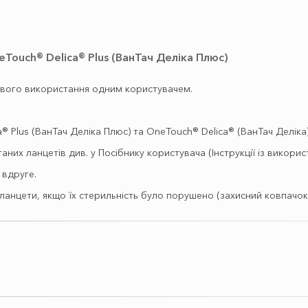
eTouch® Delica® Plus (ВанТач Деліка Плюс)
ового використання одним користувачем.
 Plus (ВанТач Деліка Плюс) та OneTouch® Delica® (ВанТач Деліка)
аних ланцетів див. у Посібнику користувача (Інструкції із викор
 вдруге.
анцети, якщо їх стерильність було порушено (захисний ковпачок