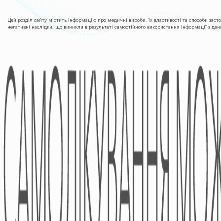
Цей розділ сайту містить інформацію про медичні вироби, їх властивості та способи заст
негативні наслідки, що виникли в результаті самостійного використання інформації з да
ПРО КОМПАНІЮ
Фармаконагляд
Партнери
Напрямки Діяльності
Фінансова Звітність