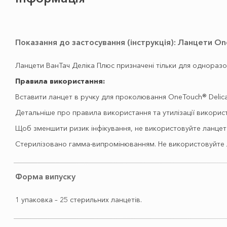
Показання до застосування (інструкція): Ланцети On
Ланцети ВанТач Деліка Плюс призначені тільки для однораз
Правила використання:
Вставити ланцет в ручку для проколювання OneTouch® Delica®
Детальніше про правила використання та утилізації використ
Щоб зменшити ризик інфікування, не використовуйте ланцет
Стерилізовано гамма-випромінюванням. Не використовуйте л
Форма випуску
1 упаковка – 25 стерильних ланцетів.