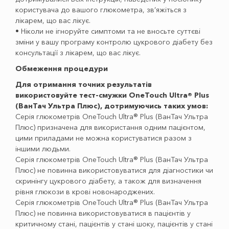
користувача до вашого глюкометра, зв’яжіться з
лікарем, що вас лікує.
• Ніколи не ігноруйте симптоми та не вносьте суттєві
зміни у вашу програму контролю цукрового діабету без
консультації з лікарем, що вас лікує.
Обмеження процедури
Для отримання точних результатів
використовуйте тест-смужки OneTouch Ultra® Plus
(ВанТач Ультра Плюс), дотримуючись таких умов:
Серія глюкометрів OneTouch Ultra® Plus (ВанТач Ультра
Плюс) призначена для використання одним пацієнтом,
цими приладами не можна користуватися разом з
іншими людьми.
Серія глюкометрів OneTouch Ultra® Plus (ВанТач Ультра
Плюс) не повинна використовуватися для діагностики чи
скринінгу цукрового діабету, а також для визначення
рівня глюкози в крові новонароджених.
Серія глюкометрів OneTouch Ultra® Plus (ВанТач Ультра
Плюс) не повинна використовуватися в пацієнтів у
критичному стані, пацієнтів у стані шоку, пацієнтів у стані