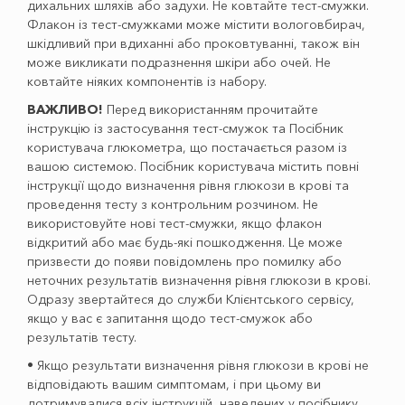
дихальних шляхів або задухи. Не ковтайте тест-смужки.
Флакон із тест-смужками може містити вологовбирач,
шкідливий при вдиханні або проковтуванні, також він
може викликати подразнення шкіри або очей. Не
ковтайте ніяких компонентів із набору.
ВАЖЛИВО!
Перед використанням прочитайте
інструкцію із застосування тест-смужок та Посібник
користувача глюкометра, що постачається разом із
вашою системою. Посібник користувача містить повні
інструкції щодо визначення рівня глюкози в крові та
проведення тесту з контрольним розчином. Не
використовуйте нові тест-смужки, якщо флакон
відкритий або має будь-які пошкодження. Це може
призвести до появи повідомлень про помилку або
неточних результатів визначення рівня глюкози в крові.
Одразу звертайтеся до служби Клієнтського сервісу,
якщо у вас є запитання щодо тест-смужок або
результатів тесту.
• Якщо результати визначення рівня глюкози в крові не
відповідають вашим симптомам, і при цьому ви
дотримувалися всіх інструкцій, наведених у посібнику