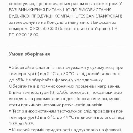
користувача, що постачається разом із глюкометром. У
РАЗІ ВИНИКНЕННЯ ПИТАНЬ ЩОДО ВИКОРИСТАННЯ
БУДЬ-ЯКОЇ ПРОДУКЦІЇ КОМПАНІЇ LIFESCAN (ЛАЙФСКАН)
зателефонуйте на Консультативну лінію Лайфскан за
номером: 0 800 500 353 (безкоштовно по Україні), ПН–
ПТ, 09:00-18:00.
Умови зберігання
• Зберігайте флакон із тест-смужками у сухому місці при
температурі (t) від 5 °C до 30 °C та відносній вологості
до 65%. Не зберігайте флакон у холодильнику.
Оберігайте від прямих сонячних променів і нагрівання.
Вплив температури (t) та/або вологості, показники яких
виходять за рекомендовані для зберігання межі, може
стати причиною неточних результатів аналізів.
• Тест з використанням тест-смужок слід проводити при
температурі (t) від 6 °С до 44 °С і відносній вологості від
10% до 90%.
• Кінцевий термін придатності надруковано на флаконі.