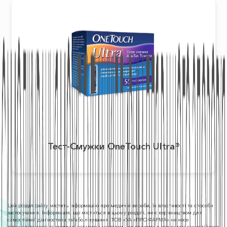
Тест-Смужки OneTouch Ultra®
Цей розділ сайту містить інформацію про медичні вироби, їх властивості та способи
застосування. Інформація, що міститься в цьому розділі, не є керівництвом для
самостійної діагностики та/або лікування. ТОВ «УА «ПРО-ФАРМА» не несе
відповідальності за можливі негативні наслідки, що виникли в результаті самостійного