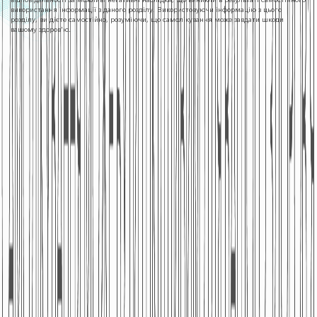
використання інформації з даного розділу. Використовуючи інформацію з цього
розділу, ви дієте самостійно, розуміючи, що самолікування може завдати шкоди
вашому здоров'ю.