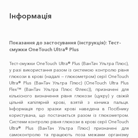
Інформація
Показання до застосування (інструкція): Тест-
смужки OneTouch Ultra® Plus
Тест-смужки OneTouch Ultra® Plus (ВанТач Ультра Плюс),
у разі використання разом із системою контролю рівня
глюкози в крові (надалі — глюкометром) серії OneTouch
Ultra® Plus (ВанТач Ультра Плюс) (OneTouch Ultra Plus
Flex™ (ВанТач Ультра Плюс Флекс)), призначені для
кількісного визначення рівня глюкози (цукру) у свіжій
цільній капілярній крові, взятій з кінчика пальця.
Інформація про зразки крові наведена в Посібнику
користувача, що постачається разом із глюкометром.
Системи контролю рівня глюкози в крові серії OneTouch
Ultra® Plus (ВанТач Ультра Плюс) призначені для
самоконтролю та працюють поза межами організму