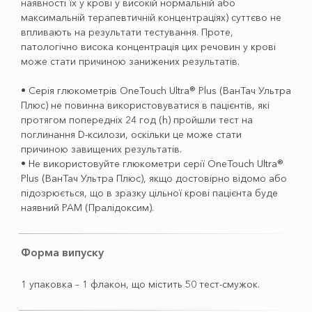
наявності їх у крові у високій нормальній або
максимальній терапевтичній концентраціях) суттєво не
впливають на результати тестування. Проте,
патологічно висока концентрація цих речовин у крові
може стати причиною занижених результатів.
• Серія глюкометрів OneTouch Ultra® Plus (ВанТач Ультра
Плюс) не повинна використовуватися в пацієнтів, які
протягом попередніх 24 год (h) пройшли тест на
поглинання D-ксилози, оскільки це може стати
причиною завищених результатів.
• Не використовуйте глюкометри серії OneTouch Ultra®
Plus (ВанТач Ультра Плюс), якщо достовірно відомо або
підозрюється, що в зразку цільної крові пацієнта буде
наявний PAM (Пралідоксим).
Форма випуску
1 упаковка – 1 флакон, що містить 50 тест-смужок.