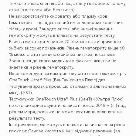
тяжкого зневоднення або пацієнтів у гіперосмолярному
стані (з кетозом або без нього).
Не використовуйте сироватку або плазму крові.
Гематокрит — це відсотковий вміст червоних кров’яних
тілець у крові. Занадто високі або низькі значення
гематокриту можуть впливати на результати тесту.
Рівень гематокриту нижче 20 % може стати причиною
хибних високих показників. Рівень гематокриту вище 60
% може стати причиною хибних низьких показників.
Зверніться до свого медичного фахівця, якщо ви не
знаєте свій рівень гематокриту.
Не рекомендується використовувати серію глюкометрів
OneTouch Ultra® Plus (ВанТач Ультра Плюс) для
тестування зразків крові, що отримані з альтернативних
місць (AST).
Тест-смужки OneTouch Ultra® Plus (ВанТач Ультра Плюс)
не слід використовувати на висоті понад 3048 м (m) над
рівнем моря, оскільки це може негативно вплинути на
результати тесту.
Інші речовини, які можуть впливати на визначення рівня
глюкози: Сечова кислота й інші відновні речовини (за