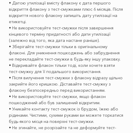
• Датою утилізації вмісту флакону є дата першого
відкриття флакону з тест-смужками плюс 6 місяців. Після
відкриття нового флакону запишіть дату утилізації на
етикетці.
• Не використовуйте тест-смужки після завершення
кінцевого терміну придатності або дати утилізації
(залежно від того, яка дата настане раніше).
• Зберігайте тест-смужки тільки в оригінальному
флаконі. Для уникнення пошкоджень або забруднення
не перекладайте тест-смужки в будь-яку іншу упаковку.
• Відкривайте флакон тільки тоді, коли хочете взяти
тест-смужку для її подальшого використання.
• Після вилучення тест-смужки з флакону відразу щільно
закрийте його кришкою. Діставайте тест-смужку з
флакону безпосередньо перед використанням.
• Не використовуйте тест-смужки, якщо флакон
пошкоджений або був залишений відкритим.
• Уникайте контакту тест-смужок із брудом, їжею або
рідинами. Чистими, сухими руками ви можете торкатися
будь-якого місця на поверхні тест-смужки.
• Не згинайте, не розрізайте та не деформуйте тест-