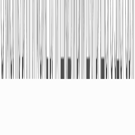
ПРО КОМПАНІЮ
ПРОДУКЦІЯ
Фармаконагляд
Безрецептурні Лікарські