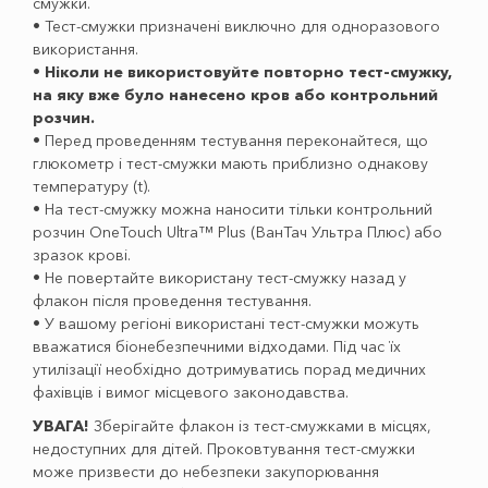
смужки.
• Тест-смужки призначені виключно для одноразового
використання.
•
Ніколи не використовуйте повторно тест-смужку,
на яку вже було нанесено кров або контрольний
розчин.
• Перед проведенням тестування переконайтеся, що
глюкометр і тест-смужки мають приблизно однакову
температуру (t).
• На тест-смужку можна наносити тільки контрольний
розчин OneTouch Ultra™ Plus (ВанТач Ультра Плюс) або
зразок крові.
• Не повертайте використану тест-смужку назад у
флакон після проведення тестування.
• У вашому регіоні використані тест-смужки можуть
вважатися біонебезпечними відходами. Під час їх
утилізації необхідно дотримуватись порад медичних
фахівців і вимог місцевого законодавства.
УВАГА!
Зберігайте флакон із тест-смужками в місцях,
недоступних для дітей. Проковтування тест-смужки
може призвести до небезпеки закупорювання