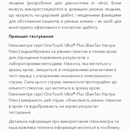
людини (розроблені для діагностики in vitro). Вони
можуть використовуватися в домашніх умовах людьми,
що хворіють на цукровий діабет, і медичними фахівцями
для обстеження пацієнтів в умовах клініки — як засіб для
моніторингу ефективності контролю діабету.
Принцип тестування
Глюкометри серії OneTouch Ultra® Plus (ВанТач Ультра
Плюс) відкалібровані за рівнем глюкози в плазмі крові
для спрощення порівняння результатів з
лабораторними методами. Глюкоза, яка міститься у
зразку крові, змішується зі спеціальними реагентами в
тест-смужці з утворенням незначного електричного
струму. Сила цього струму змінюється пропорційно до
кількості глюкози, що міститься в зразку крові.
Глюкометри серії OneTouch Ultra® Plus (ВанТач Ультра
Плюс) вимірюють цей струм, обчислюють рівень глюкози
в крові та відображають на екрані результат
тестування.
Детальна інформація про використання глюкометра та
інша важлива технічна інформація міститься в посібнику