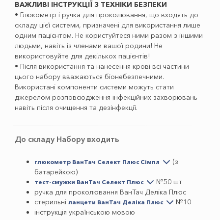
ВАЖЛИВІ ІНСТРУКЦІЇ З ТЕХНІКИ БЕЗПЕКИ
• Глюкометр і ручка для проколювання, що входять до
складу цієї системи, призначені для використання лише
одним пацієнтом. Не користуйтеся ними разом з іншими
людьми, навіть із членами вашої родини! Не
використовуйте для декількох пацієнтів!
• Після використання та нанесення крові всі частини
цього набору вважаються біонебезпечними.
Використані компоненти системи можуть стати
джерелом розповсюдження інфекційних захворювань
навіть після очищення та дезінфекції.
До складу Набору входить
(з
глюкометр ВанТач Селект Плюс Сімпл
батарейкою)
№50 шт
тест-смужки ВанТач Селект Плюс
ручка для проколювання ВанТач Деліка Плюс
стерильні
№10
ланцети ВанТач Деліка Плюс
інструкція українською мовою