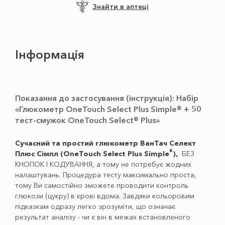
Знайти в аптеці
Інформація
Показання до застосування (інструкція): Набір
«Глюкометр OneTouch Select Plus Simple® + 50
тест-смужок OneTouch Select® Plus»
Сучасний та простий глюкометр ВанТач Селект
®
Плюс Сімпл (OneTouch Select Plus Simple
),
БЕЗ
КНОПОК І КОДУВАННЯ, а тому не потребує жодних
налаштувань. Процедура тесту максимально проста,
тому Ви самостійно зможете проводити контроль
глюкози (цукру) в крові вдома. Завдяки кольоровим
підказкам одразу легко зрозуміти, що означає
результат аналізу - чи є він в межах встановленого