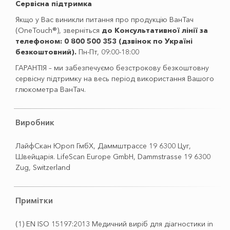
Сервісна підтримка
Якщо у Вас виникли питання про продукцію ВанТач
(OneTouch®), зверніться
до Консультативної лінії за
телефоном: 0 800 500 353 (дзвінок по Україні
безкоштовний).
Пн-Пт, 09:00-18:00
ГАРАНТІЯ – ми забезпечуємо безстрокову безкоштовну
сервісну підтримку на весь період використання Вашого
глюкометра ВанТач.
Виробник
ЛайфСкан Юроп ГмбХ, Даммштрассе 19 6300 Цуг,
Швейцарія. LifeScan Europe GmbH, Dammstrasse 19 6300
Zug, Switzerland
Примітки
(1) EN ISO 15197:2013 Медичний виріб для діагностики in