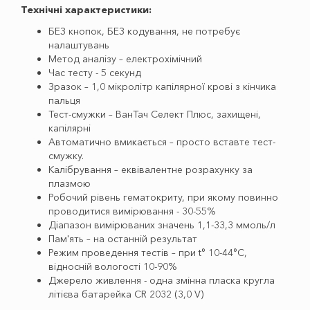
Технічні характеристики:
БЕЗ кнопок, БЕЗ кодування, не потребує
налаштувань
Метод аналізу – електрохімічний
Час тесту - 5 секунд
Зразок – 1,0 мікролітр капілярної крові з кінчика
пальця
Тест-смужки – ВанТач Селект Плюс, захищені,
капілярні
Автоматично вмикається – просто вставте тест-
смужку.
Калібрування – еквівалентне розрахунку за
плазмою
Робочий рівень гематокриту, при якому повинно
проводитися вимірювання - 30-55%
Діапазон вимірюваних значень 1,1-33,3 ммоль/л
Пам'ять – на останній результат
Режим проведення тестів – при t° 10-44°C,
відносній вологості 10-90%
Джерело живлення - одна змінна пласка кругла
літієва батарейка CR 2032 (3,0 V)