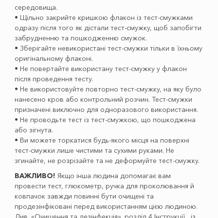
середовища.
• Щільно закрийте кришкою флакон із тест-смужками
одразу після того як дістали тест-смужку, щоб запобігти
забрудненню та пошкодженню смужок.
• Зберігайте невикористані тест-смужки тільки в їхньому
оригінальному флаконі.
• Не повертайте використану тест-смужку у флакон
після проведення тесту.
• Не використовуйте повторно тест-смужку, на яку було
нанесено кров або контрольний розчин. Тест-смужки
призначені виключно для одноразового використання.
• Не проводьте тест із тест-смужкою, що пошкоджена
або зігнута.
• Ви можете торкатися будь-якого місця на поверхні
тест-смужки лише чистими та сухими руками. Не
згинайте, не розрізайте та не деформуйте тест-смужку.
ВАЖЛИВО!
Якщо інша людина допомагає вам
провести тест, глюкометр, ручка для проколювання й
ковпачок завжди повинні бути очищені та
продезінфіковані перед використанням цією людиною.
Див. «Очищення та дезінфекція», розділ 4 Інструкції із