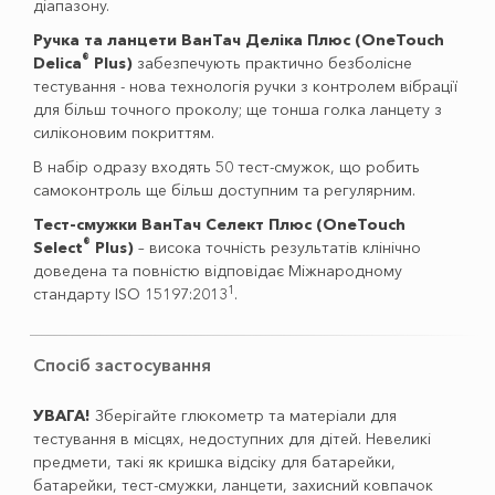
діапазону.
Ручка та ланцети ВанТач Деліка Плюс (OneTouch
®
Delica
Plus)
забезпечують практично безболісне
тестування - нова технологія ручки з контролем вібрації
для більш точного проколу; ще тонша голка ланцету з
силіконовим покриттям.
В набір одразу входять 50 тест-смужок, що робить
самоконтроль ще більш доступним та регулярним.
Тест-смужки ВанТач Селект Плюс (OneTouch
®
Select
Plus)
– висока точність результатів клінічно
доведена та повністю відповідає Міжнародному
1
стандарту ISO 15197:2013
.
Спосіб застосування
УВАГА!
Зберігайте глюкометр та матеріали для
тестування в місцях, недоступних для дітей. Невеликі
предмети, такі як кришка відсіку для батарейки,
батарейки, тест-смужки, ланцети, захисний ковпачок