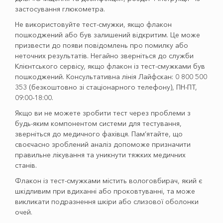
застосування глюкометра.
Не використовуйте тест-смужки, якщо флакон
пошкоджений або був залишений відкритим. Це може
призвести до появи повідомлень про помилку або
неточних результатів. Негайно зверніться до служби
Клієнтського сервісу, якщо флакон із тест-смужками був
пошкоджений. Консультативна лінія Лайфскан: 0 800 500
353 (безкоштовно зі стаціонарного телефону), ПН-ПТ,
09:00-18:00.
Якщо ви не можете зробити тест через проблеми з
будь-яким компонентом системи для тестування,
зверніться до медичного фахівця. Пам’ятайте, що
своєчасно зроблений аналіз допоможе призначити
правильне лікування та уникнути тяжких медичних
станів.
Флакон із тест-смужками містить вологовбирач, який є
шкідливим при вдиханні або проковтуванні, та може
викликати подразнення шкіри або слизової оболонки
очей.