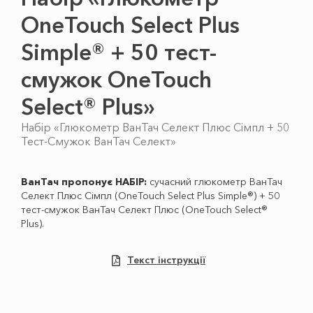
OneTouch Select Plus
Simple® + 50 тест-
смужок OneTouch
Select® Plus»
Набір «Глюкометр ВанТач Селект Плюс Сімпл + 50
Тест-Смужок ВанТач Селект»
ВанТач пропонує НАБІР:
сучасний глюкометр ВанТач
Селект Плюс Сімпл (OneTouch Select Plus Simple®) + 50
тест-смужок ВанТач Селект Плюс (OneTouch Select®
Plus).
Текст інструкції