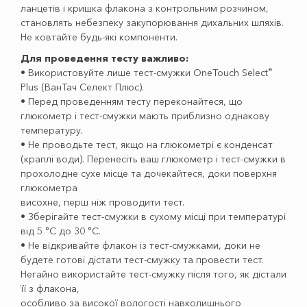
ланцетів і кришка флакона з контрольним розчином,
становлять небезпеку закупорювання дихальних шляхів.
Не ковтайте будь-які компоненти.
Для проведення тесту важливо:
®
• Використовуйте лише тест-смужки OneTouch Select
Plus (ВанТач Селект Плюс).
• Перед проведенням тесту переконайтеся, що
глюкометр і тест-смужки мають приблизно однакову
температуру.
• Не проводьте тест, якщо на глюкометрі є конденсат
(краплі води). Перенесіть ваш глюкометр і тест-смужки в
прохолодне сухе місце та дочекайтеся, доки поверхня
глюкометра
висохне, перш ніж проводити тест.
• Зберігайте тест-смужки в сухому місці при температурі
від 5 °C до 30 °C.
• Не відкривайте флакон із тест-смужками, доки не
будете готові дістати тест-смужку та провести тест.
Негайно використайте тест-смужку після того, як дістали
її з флакона,
особливо за високої вологості навколишнього