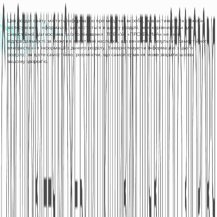
Цей розділ сайту містить інформацію про медичні вироби, їх властивості та способи
застосування. Інформація, що міститься в цьому розділі, не є керівництвом для
самостійної діагностики та/або лікування. ТОВ «УА «ПРО-ФАРМА» не несе
відповідальності за можливі негативні наслідки, що виникли в результаті самостійного
використання інформації з даного розділу. Використовуючи інформацію з цього
розділу, ви дієте самостійно, розуміючи, що самолікування може завдати шкоди
вашому здоров'ю.