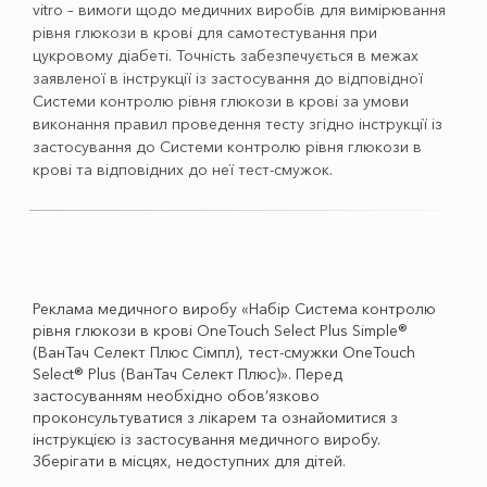
vitro – вимоги щодо медичних виробів для вимірювання
рівня глюкози в крові для самотестування при
цукровому діабеті. Точність забезпечується в межах
заявленої в інструкції із застосування до відповідної
Системи контролю рівня глюкози в крові за умови
виконання правил проведення тесту згідно інструкції із
застосування до Системи контролю рівня глюкози в
крові та відповідних до неї тест-смужок.
Реклама медичного виробу «Набір Система контролю
рівня глюкози в крові OneTouch Select Plus Simple®
(ВанТач Селект Плюс Сімпл), тест-смужки OneTouch
Select® Plus (ВанТач Селект Плюс)». Перед
застосуванням необхідно обов’язково
проконсультуватися з лікарем та ознайомитися з
інструкцією із застосування медичного виробу.
Зберігати в місцях, недоступних для дітей.