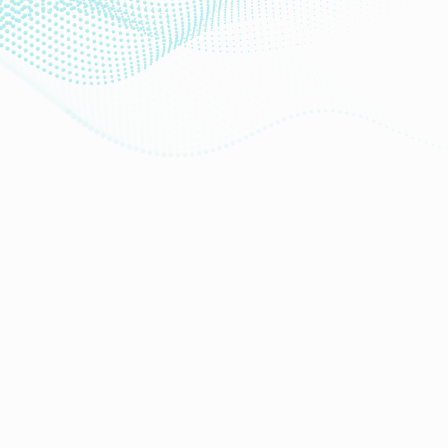
ПРО КОМПАНІЮ
Фармаконагляд
Партнери
Напрямки Діяльності
Фінансова Звітність