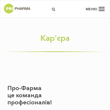
МЕНЮ
Кар'єра
Про-Фарма
це команда
профеcіоналів!