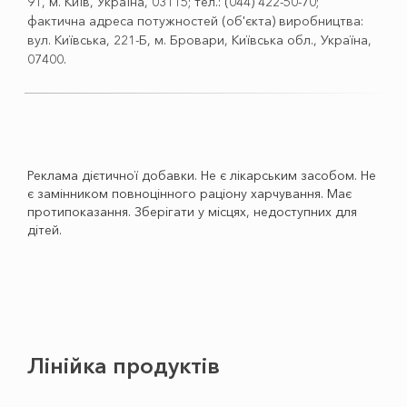
91, м. Київ, Україна, 03115; тел.: (044) 422-50-70;
фактична адреса потужностей (об'єкта) виробництва:
вул. Київська, 221-Б, м. Бровари, Київська обл., Україна,
07400.
Реклама дієтичної добавки. Не є лікарським засобом. Не
є замінником повноцінного раціону харчування. Має
протипоказання. Зберігати у місцях, недоступних для
дітей.
Лінійка продуктів