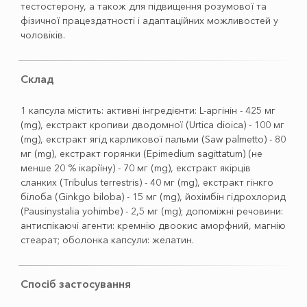
тестостерону, а також для підвищення розумової та
фізичної працездатності і адаптаційних можливостей у
чоловіків.
Склад
1 капсула містить: активні інгредієнти: L-аргінін - 425 мг
(mg), екстракт кропиви дводомної (Urtica dioica) - 100 мг
(mg), екстракт ягід карликової пальми (Saw palmetto) - 80
мг (mg), екстракт горянки (Epimedium sagittatum) (не
менше 20 % ікаріїну) - 70 мг (mg), екстракт якірців
сланких (Тribulus terrestris) - 40 мг (mg), екстракт гінкго
білоба (Ginkgo biloba) - 15 мг (mg), йохімбін гідрохлорид
(Pausinystalia yohimbe) - 2,5 мг (mg); допоміжні речовини:
антиспікаючі агенти: кремнію двоокис аморфний, магнію
стеарат; оболонка капсули: желатин.
Спосіб застосування