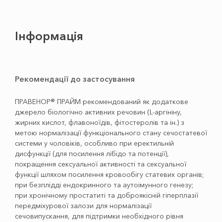
Інформація
Рекомендації до застосування
ПРАВЕНОР® ПРАЙМ рекомендований як додаткове
джерело біологічно активних речовин (L-аргініну,
жирних кислот, флавоноїдів, фітостеролів та ін.) з
метою нормалізації функціонального стану сечостатевої
системи у чоловіків, особливо при еректильній
дисфункції (для посилення лібідо та потенції),
покращення сексуальної активності та сексуальної
функції шляхом посилення кровообігу статевих органів;
при безплідді ендокринного та аутоімунного генезу;
при хронічному простатиті та доброякісній гіперплазії
передміхурової залози для нормалізації
сечовипускання, для підтримки необхідного рівня