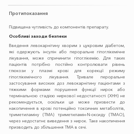
Протипоказання
Підвищена чутливість до компонентів препарату.
Особливі заходи безпеки
Введення левокарнітину хворим з цукровим діабетом,
які одержують інсулін або пероральне гіпоглікемічне
лікування, може спричинити гіпоглікемію. Для таких
пацієнтів потрібно постійно контролювати рівень
глюкози у плазмі крові для корекції режиму
гіпоглікемічного лікування. Тривале пероральне
застосування високих доз левокарнітину пацієнтами з
тяжкими формами порушення функції нирок або
термінальною стадією ниркової недостатності (ХНН) не
рекомендується, оскільки це може призвести до
накопичення в крові потенційно токсичних метаболітів,
тримети­ламіну (ТМА) триметиламін-N-оксиду (ТМАО),
через недостатнє виведення з нирок. Таке накопичення
призводить до збільшення ТМА в сечі.