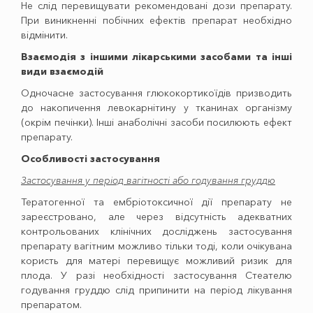
Не слід перевищувати рекомендовані дози препарату.
При виникненні побічних ефектів препарат необхідно
відмінити.
Взаємодія з іншими лікарськими засобами та інші
види взаємодій
Одночасне застосування глюкокортикоїдів призводить
до накопичення левокарнітину у тканинах організму
(окрім печінки). Інші анаболічні засоби посилюють ефект
препарату.
Особливості застосування
Застосування у період вагітності або годування груддю
Тератогенної та ембріотоксичної дії препарату не
зареєстровано, але через від­сутність адекватних
контрольованих клінічних досліджень застосування
препарату вагітним можливо тільки тоді, коли очікувана
користь для матері перевищує мож­ливий ризик для
плода. У разі необхідності застосування Стеателю
годування груддю слід припинити на період лікування
препаратом.