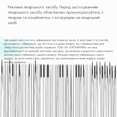
Реклама лікарського засобу. Перед застосуванням
лікарського засобу обов’язково проконсультуйтесь з
лікарем та ознайомтесь з інструкцією на лікарський
засіб.
Цей розділ сайту містить інформацію про лікарські засои, їх властивості та способи
застосування. Інформація, що міститься в цьому розділі, не є керівництвом для
самостійної діагностики та/або лікування. ТОВ «УА «ПРО-ФАРМА» не несе
відповідальності за можливі негативні наслідки, що виникли в результаті самостійного
використання інформації з даного розділу. Використовуючи інформацію з цього
розділу, ви дієте самостійно, розуміючи, що самолікування може завдати шкоди
вашому здоров'ю.