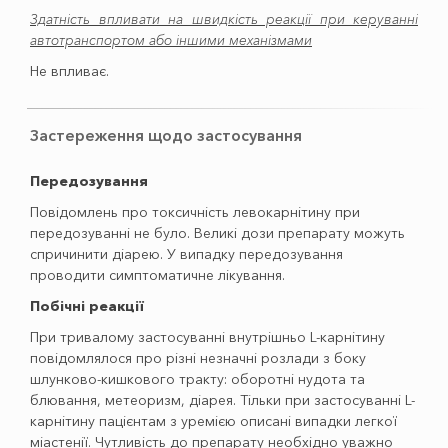
Здатність впливати на швидкість реакції при керуванні
автотранспортом або іншими механізмами
Не впливає.
Застереження щодо застосування
Передозування
Повідомлень про токсичність левокарнітину при
передозуванні не було. Великі дози препарату можуть
спричинити діарею. У випадку передозування
проводити симптоматичне лікування.
Побічні реакції
При тривалому застосуванні внутрішньо L-карнітину
повідомлялося про різні незначні розлади з боку
шлунково-кишкового тракту: оборотні нудота та
блювання, метеоризм, діарея. Тільки при застосуванні L-
карнітину пацієнтам з уремією описані випадки легкої
міастенії. Чутливість до препарату необхідно уважно