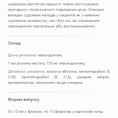
оцінювати протягом першого тижня застосування
препарату і після кожного підвищення дози. Описано
випадки судомних нападів у пацієнтів як з наявною
судомною активністю, так і без неї, які отримували
левокарнітин перорально або внутрішньовенно.
Склад
Діюча речовина
: левокарнітин;
1 мл розчину містить 100 мг левокарнітину;
Допоміжні речовини
: кислота яблучна, метилпарабен (Е
218), пропілпарабен (Е 216), сахарин натрію,
ароматизатор «апельсин», вода очищена.
Форма випуску
По 10 мл у флаконі, по 10 флаконів у картонній пачці.