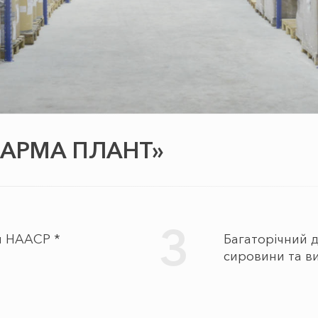
ОФАРМА ПЛАНТ»
3
и НААСР *
Багаторічний 
сировини та в