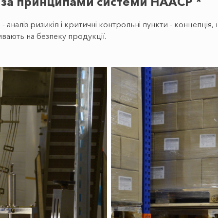
 за принципами системи НААСР *
ints - аналіз ризиків і критичні контрольні пункти - концепц
вають на безпеку продукції.