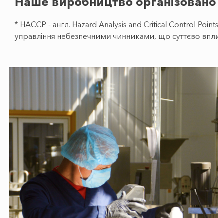
Наше виробництво організовано
* HACCP - англ. Hazard Analysis and Critical Control Po
управління небезпечними чинниками, що суттєво впли