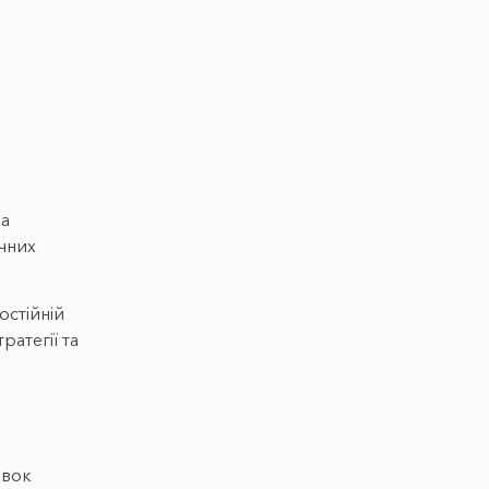
на
ичних
остійній
ратегії та
авок