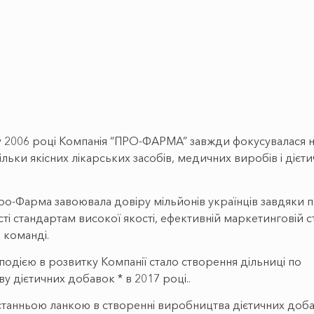
у 2006 році Компанія “ПРО-ФАРМА” завжди фокусувалася 
ільки якісних лікарських засобів, медичних виробів і дієт
ро-Фарма завоювала довіру мільйонів українців завдяки п
і стандартам високої якості, ефективній маркетинговій ст
 команді.
одією в розвитку Компанії стало створення дільниці по
 дієтичних добавок * в 2017 році..
станньою ланкою в створенні виробництва дієтичних доб