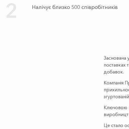
2
Налічує близко 500 співробітників
Заснована 
поставках т
добавок.
Компанія П
прихильност
згуртованій
Ключовою п
виробництву
Це стало о