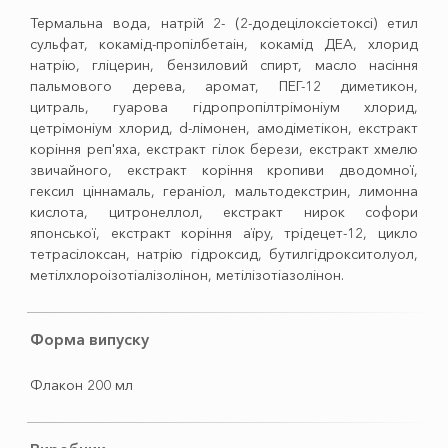
Термальна вода, натрій 2- (2-додецілоксіетоксі) етил
сульфат, кокамід-пропілбетаін, кокамід ДЕА, хлорид
натрію, гліцерин, бензиловий спирт, масло насіння
пальмового дерева, аромат, ПЕГ-12 диметикон,
цитраль, гуарова гідропропілтрімоніум хлорид,
цетрімоніум хлорид, d-лімонен, амодіметікон, екстракт
коріння реп'яха, екстракт гілок берези, екстракт хмелю
звичайного, екстракт коріння кропиви дводомної,
гексил ціннамаль, гераніол, мальтодекстрин, лимонна
кислота, цитронеллол, екстракт нирок софори
японської, екстракт коріння аїру, трідецет-12, цикло
тетрасілоксан, натрію гідроксид, бутилгідрокситолуол,
метілхлороізотіалізолінон, метілізотіазолінон.
Форма випуску
Флакон 200 мл