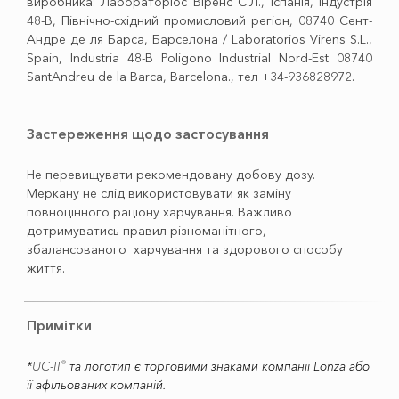
виробника: Лабораторіос Віренс С.Л., Іспанія, Індустрія
48-В, Північно-східний промисловий регіон, 08740 Сент-
Андре де ля Барса, Барселона / Laboratorios Virens S.L.,
Spain, Industria 48-B Poligono Industrial Nord-Est 08740
SantAndreu de la Barca, Barсelona., тел +34-936828972.
Застереження щодо застосування
Не перевищувати рекомендовану добову дозу.
Меркану не слід використовувати як заміну
повноцінного раціону харчування. Важливо
дотримуватись правил різноманітного,
збалансованого харчування та здорового способу
життя.
Примітки
®
*
UC-II
та логотип є торговими знаками компанії Lonza або
її афільованих компаній.