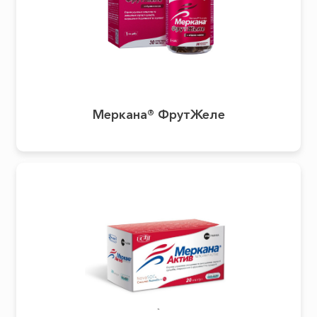
Меркана® ФрутЖеле