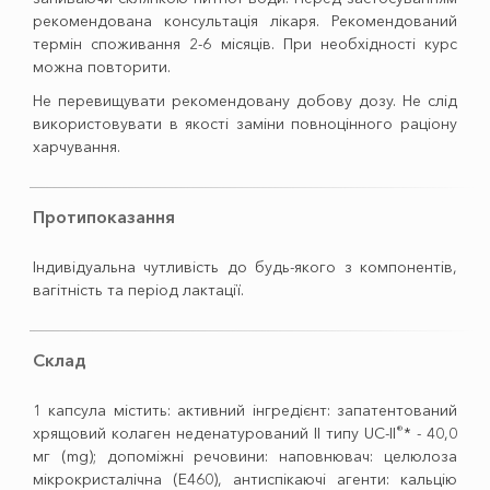
рекомендована консультація лікаря. Рекомендований
термін споживання 2-6 місяців. При необхідності курс
можна повторити.
Не перевищувати рекомендовану добову дозу. Не слід
використовувати в якості заміни повноцінного раціону
харчування.
Протипоказання
Індивідуальна чутливість до будь-якого з компонентів,
вагітність та період лактації.
Склад
1 капсула містить: активний інгредієнт: запатентований
®
хрящовий колаген неденатурований ІІ типу UC-II
* - 40,0
мг (mg); допоміжні речовини: наповнювач: целюлоза
мікрокристалічна (Е460), антиспікаючі агенти: кальцію