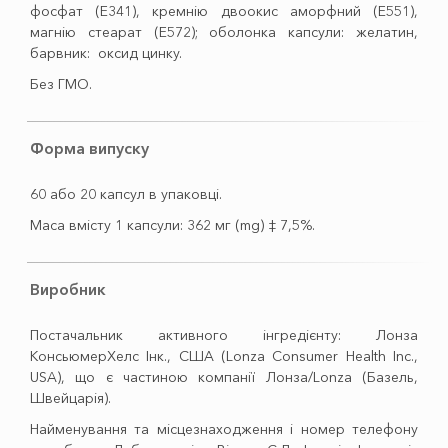
фосфат (Е341), кремнію двоокис аморфний (Е551),
магнію стеарат (Е572); оболонка капсули: желатин,
барвник: оксид цинку.
Без ГМО.
Форма випуску
60 або 20 капсул в упаковці.
Маса вмісту 1 капсули: 362 мг (mg) ‡ 7,5%.
Виробник
Постачальник активного інгредієнту: Лонза
КонсьюмерХелс Інк., США (Lonza Consumer Health Inc.,
USA), що є частиною компанії Лонза/Lonza (Базель,
Швейцарія).
Найменування та місцезнаходження і номер телефону