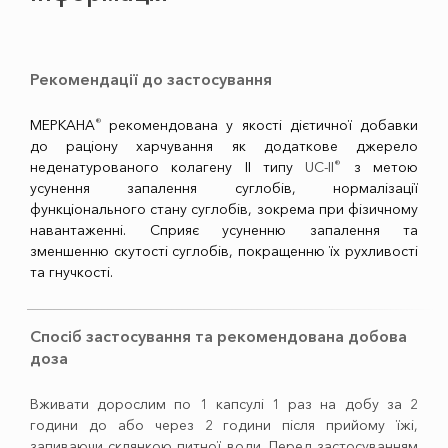
Рекомендації до застосування
®
МЕРКАНА
рекомендована у якості дієтичної добавки
до раціону харчування як додаткове джерело
®
неденатурованого колагену ІІ типу
UC-II
з метою
усунення запалення суглобів, нормалізації
функціонального стану суглобів, зокрема при фізичному
навантаженні. Сприяє усуненню запалення та
зменшенню скутості суглобів, покращенню їх рухливості
та гнучкості.
Спосіб застосування та рекомендована добова
доза
Вживати дорослим по 1 капсулі 1 раз на добу за 2
години до або через 2 години після прийому їжі,
запиваючи склянкою питної води. Перед застосуванням