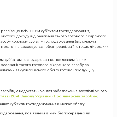
реалізацію всім іншим суб’єктам господарювання,
истого доходу від реалізації такого готового лікарського
го засобу кожному суб’єкту господарювання (включаючи
тролю) не враховується обсяг реалізації готових лікарських
им суб’єктам господарювання, пов’язаним із ним
еалізації такого готового лікарського засобу за
аявками закупівлю всього обсягу готової продукції у
 засобів, є недостатньою для забезпечення закупівлі всього
атті 20-4 Закону України «Про лікарські засоби»
;
інших суб’єктів господарювання в межах обсягу.
сподарювання, пов’язаним із ним безпосередньо чи