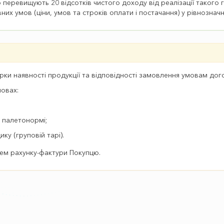
перевищують 20 відсотків чистого доходу від реалізації такого 
вних умов (ціни, умов та строків оплати і постачання) у рівнозна
ки наявності продукції та відповідності замовлення умовам дог
мовах:
є палетонормі;
ку (груповій тарі).
ем рахунку-фактури Покупцю.