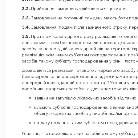
3.2.
Приймання замовлень здійснюється щотижня.
3.3.
Замовлення на поточний тиждень мають бути подан
3.4.
Замовлення, подані після зазначеного строку, пер
3.5.
Протягом календарного року реалізація готового 
пов’язаним із ним безпосередньо чи опосередковано в
засобу за попередній календарний рік на території Ук
реалізацію всім іншим суб’єктам господарювання, пов
засобів такому суб’єкту господарювання у січні і лютом
Дозволяється реалізація готового лікарського засобу
безпосередньо чи опосередковано відносинами контрол
попередній календарний рік на території України у вип
виробника лікарських засобів, а для імпортованих ліка
заявки на закупівлю лікарських засобів від таких
кількість суб’єктів господарювання, з якими вир
обсягу лікарських засобів у виробника/імпортер
на дату подання таким суб’єктом господарювання
Реалізація готових лікарських засобів одному суб’єкт