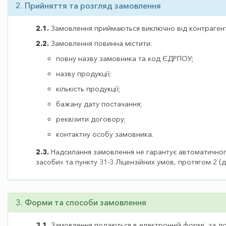
2. Прийняття та розгляд замовлення
2.1.
Замовлення приймаються виключно від контрагенті
2.2.
Замовлення повинна містити:
повну назву замовника та код ЄДРПОУ;
назву продукції;
кількість продукції;
бажану дату постачання;
реквізити договору;
контактну особу замовника.
2.3.
Надсилання замовлення не гарантує автоматичного
засоби» та пункту 31-3 Ліцензійних умов, протягом 2 (
3. Форми та способи замовлення
3.1.
Замовлення подаються в електронній формі, за