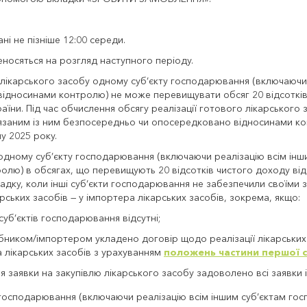
і не пізніше 12:00 середи.
еносяться на розгляд наступного періоду.
лікарського засобу одному суб’єкту господарювання (включаючи 
ідносинами контролю) не може перевищувати обсяг 20 відсотків ч
раїни. Під час обчислення обсягу реалізації готового лікарсько
’язаним із ним безпосередньо чи опосередковано відносинами кон
у 2025 року.
 одному суб’єкту господарювання (включаючи реалізацію всім інш
ю) в обсягах, що перевищують 20 відсотків чистого доходу від р
адку, коли інші суб’єкти господарювання не забезпечили своїми з
рських засобів — у імпортера лікарських засобів, зокрема, якщо:
 суб’єктів господарювання відсутні;
обником/імпортером укладено договір щодо реалізації лікарських
а лікарських засобів з урахуванням
положень частини першої ст
 заявки на закупівлю лікарського засобу задоволено всі заявки 
у господарювання (включаючи реалізацію всім іншим суб’єктам го