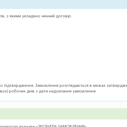
в, з якими укладено чинний договір.
 підтвердження. Замовлення розглядаються в межах затверджених 
двох) робочих днів з дати надсилання замовлення.
 допомогою вкладки «ЗРОБИТИ ЗАМОВЛЕННЯ».