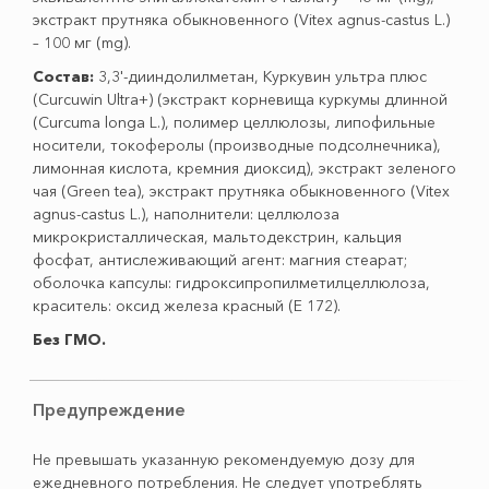
экстракт прутняка обыкновенного (Vitex agnus-castus L.)
– 100 мг (mg).
Состав:
3,3'-дииндолилметан, Куркувин ультра плюс
(Curcuwin Ultra+) (экстракт корневища куркумы длинной
(Curcuma longa L.), полимер целлюлозы, липофильные
носители, токоферолы (производные подсолнечника),
лимонная кислота, кремния диоксид), экстракт зеленого
чая (Green tea), экстракт прутняка обыкновенного (Vitex
agnus-castus L.), наполнители: целлюлоза
микрокристаллическая, мальтодекстрин, кальция
фосфат, антислеживающий агент: магния стеарат;
оболочка капсулы: гидроксипропилметилцеллюлоза,
краситель: оксид железа красный (Е 172).
Без ГМО.
Предупреждение
Не превышать указанную рекомендуемую дозу для
ежедневного потребления. Не следует употреблять