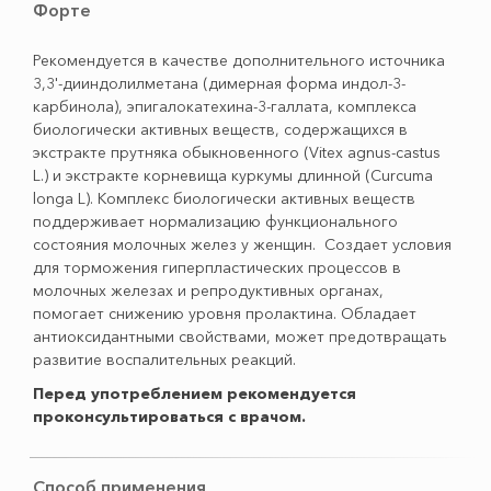
Форте
Рекомендуется в качестве дополнительного источника
3,3'-дииндолилметана (димерная форма индол-3-
карбинола), эпигалокатехина-3-галлата, комплекса
биологически активных веществ, содержащихся в
экстракте прутняка обыкновенного (Vitex agnus-castus
L.) и экстракте корневища куркумы длинной (Curcuma
longa L). Комплекс биологически активных веществ
поддерживает нормализацию функционального
состояния молочных желез у женщин. Создает условия
для торможения гиперпластических процессов в
молочных железах и репродуктивных органах,
помогает снижению уровня пролактина. Обладает
антиоксидантными свойствами, может предотвращать
развитие воспалительных реакций.
Перед употреблением рекомендуется
проконсультироваться с врачом.
Способ применения