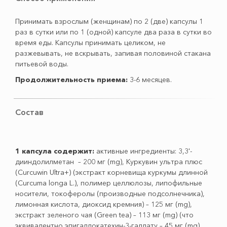
Принимать взрослым (женщинам) по 2 (две) капсулы 1
раз в сутки или по 1 (одной) капсуле два раза в сутки во
время еды. Капсулы принимать целиком, не
разжевывать, не вскрывать, запивая половиной стакана
питьевой воды.
Продолжительность приема:
3-6 месяцев.
Состав
1 капсула содержит:
активные ингредиенты: 3,3'-
дииндолилметан – 200 мг (mg), Куркувин ультра плюс
(Curcuwin Ultra+) (экстракт корневища куркумы длинной
(Curcuma longa L.), полимер целлюлозы, липофильные
носители, токоферолы (производные подсолнечника),
лимонная кислота, диоксид кремния) – 125 мг (mg),
экстракт зеленого чая (Green tea) – 113 мг (mg) (что
эквивалентно эпигаллокатехин-3-галлату – 45 мг (mg),