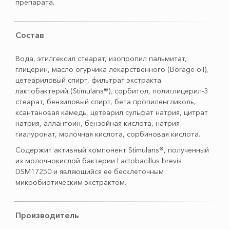
препарата.
Состав
Вода, этилгексил стеарат, изопропил пальмитат,
глицерин, масло огурчика лекарственного (Borage оiІ),
цетеариловый спирт, фильтрат экстракта
лактобактерий (Stimulans®), сорбитол, полиглицерил-3
стеарат, бензиловый спирт, бета пропиленгликоль,
ксантановая камедь, цетеарил сульфат натрия, цитрат
натрия, аллантоин, бензойная кислота, натрия
гиалуронат, молочная кислота, сорбиновая кислота.
Содержит активный компонент Stimulans®, полученный
из молочнокислой бактерии Lactobacillus brevis
DSM17250 и являющийся ее бесклеточным
микробиотическим экстрактом.
Производитель