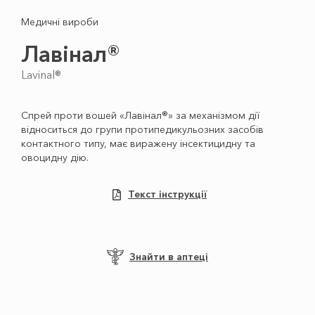
Медичні вироби
Лавінал®
Lavinal®
Спрей проти вошей «Лавінал®» за механізмом дії
відноситься до групи протипедикульозних засобів
контактного типу, має виражену інсектицидну та
овоцидну дію.
Текст інструкції
Знайти в аптеці