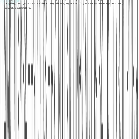
розділу, ви дієте самостійно, розуміючи, що самолікування може завдати шкоди
вашому здоров'ю.