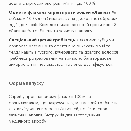
водно-спиртовий екстракт м’яти - до 100 %.
Одного флакона спрея проти вошей «Лавінал®»
об’ємом 100 мл (ml) вистачає для двократної обробки
від 1 до 4 осіб. Комплект включає спрей проти вошей
«Лавінал®», гребінець та захисну шапочку.
Спеціальний густий гребінець
з довгими зубцями
дозволяє ретельно та ефективно вичесати воші та
гниди навіть з густого, кучерявого та довгого волосся.
Гребінець розрахований на тривале, багаторазове
використання, не ламається та легко дезінфікується.
Форма випуску
Спрей у пропіленовому флаконі 100 мл з
розпилювачем, що накручується; металевий гребінець
для вичісування волосся від вошей; поліетиленова
захисна шапочка, інструкція для застосування
медичного виробу.