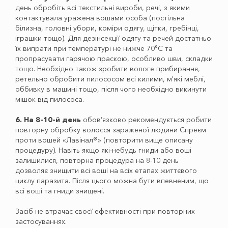
день обробіть всі текстильні вироби, речі, з якими
контактувала уражена вошами особа (постільна
білизна, головні убори, коміри одягу, щітки, гребінці,
іграшки тощо). Для дезінсекції одягу та речей достатньо
їх випрати при температурі не нижче 70°С та
пропрасувати гарячою праскою, особливо шви, складки
тощо. Необхідно також зробити вологе прибирання,
ретельно обробити пилососом всі килими, м'які меблі,
оббивку в машині тощо, після чого необхідно викинути
мішок від пилососа.
6. На 8-10-й день
обов’язково рекомендується робити
повторну обробку волосся зараженої людини Спреєм
проти вошей «Лавінал®» (повторити вище описану
процедуру). Навіть якщо які-небудь гниди або воші
залишилися, повторна процедура на 8-10 день
дозволяє знищити всі воші на всіх етапах життєвого
циклу паразита. Після цього можна бути впевненим, що
всі воші та гниди знищені.
Засіб не втрачає своєї ефективності при повторних
застосуваннях.