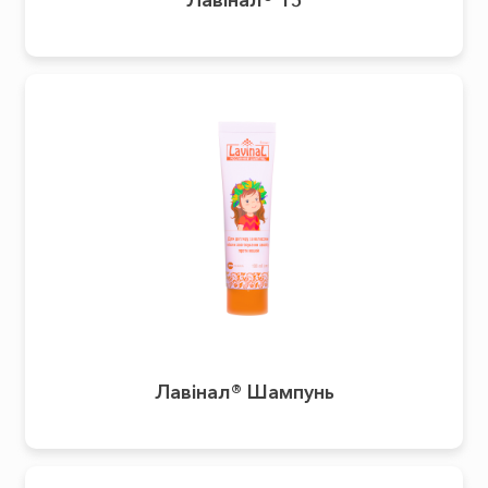
Лавінал® 15
Лавінал® Шампунь