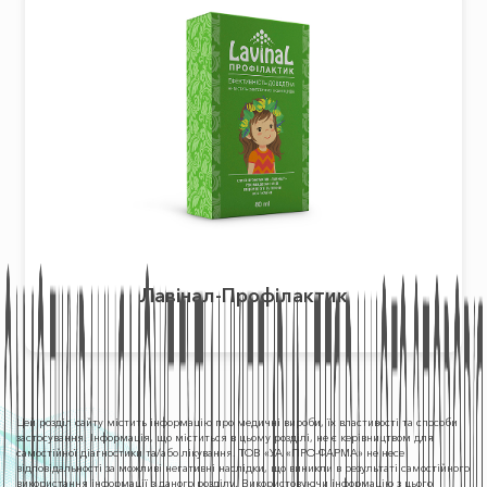
Лавінал-Профілактик
Цей розділ сайту містить інформацію про медичні вироби, їх властивості та способи
застосування. Інформація, що міститься в цьому розділі, не є керівництвом для
самостійної діагностики та/або лікування. ТОВ «УА «ПРО-ФАРМА» не несе
відповідальності за можливі негативні наслідки, що виникли в результаті самостійного
використання інформації з даного розділу. Використовуючи інформацію з цього