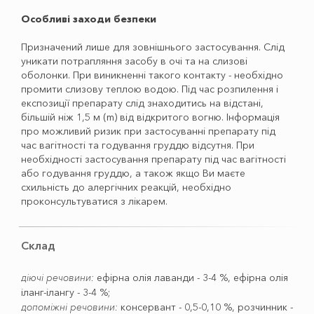
Особливі заходи безпеки
Призначений лише для зовнішнього застосування. Слід
уникати потрапляння засобу в очі та на слизові
оболонки. При виникненні такого контакту - необхідно
промити слизову теплою водою. Під час розпилення і
експозиції препарату слід знаходитись на відстані,
більшій ніж 1,5 м (m) від відкритого вогню. Інформація
про можливий ризик при застосуванні препарату під
час вагітності та годування груддю відсутня. При
необхідності застосування препарату під час вагітності
або годування груддю, а також якщо Ви маєте
схильність до алергічних реакцій, необхідно
проконсультуватися з лікарем.
Склад
діючі речовини:
ефірна олія лаванди - 3-4 %, ефірна олія
іланг-ілангу - 3-4 %;
допоміжні речовини:
консервант - 0,5-0,10 %, розчинник -