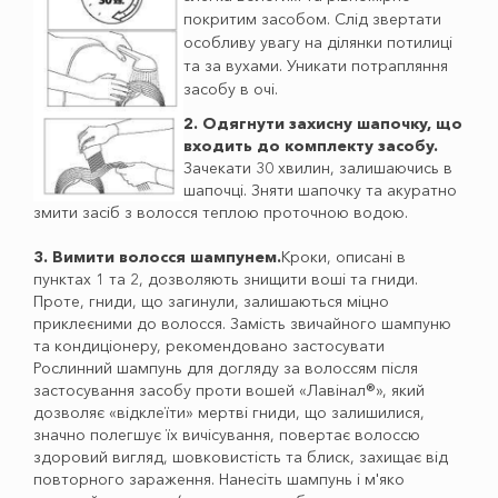
покритим засобом. Слід звертати
особливу увагу на ділянки потилиці
та за вухами. Уникати потрапляння
засобу в очі.
2. Одягнути захисну шапочку, що
входить до комплекту засобу.
Зачекати 30 хвилин, залишаючись в
шапочці. Зняти шапочку та акуратно
змити засіб з волосся теплою проточною водою.
3. Вимити волосся шампунем.
Кроки, описані в
пунктах 1 та 2, дозволяють знищити воші та гниди.
Проте, гниди, що загинули, залишаються міцно
приклеєними до волосся. Замість звичайного шампуню
та кондиціонеру, рекомендовано застосувати
Рослинний шампунь для догляду за волоссям після
застосування засобу проти вошей «Лавінал®», який
дозволяє «відклеїти» мертві гниди, що залишилися,
значно полегшує їх вичісування, повертає волоссю
здоровий вигляд, шовковистість та блиск, захищає від
повторного зараження. Нанесіть шампунь і м'яко