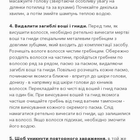
масажуйте голову (звертаючи особливу увагу на
ділянки потилиці та за вухами). Почекайте декілька
хвилин, а потім змийте шампунь теплою водою.
4. Видалити загиблі воші і гниди.
Перед тим, як
висушити волосся, необхідно ретельно вичесати мертві
воші та гниди спеціальним металевим гребінцем з
довгими зубцями, який входить до комплектації засобу.
Розчешіть вологе волосся чистим гребінцем. Обережно
розділіть волосся на частини, пройдіться гребнем по
волоссю ряд за рядом, пасмо за пасмом, видаляючи
загиблі воші та гниди. Повільно розчешіть кожне пасмо,
починаючи якомога ближче - впритул до шкіри голови,
донизу - в напрямку від шкіри голови до кінчиків
волосся. Перекладайте всі чисті від вошей і гнид пасма
на один бік. При вичісуванні вошей та гнид якомога
частіше очищайте гребінь від гнид ватним тампоном -
після вичісування кожного окремого пасма. Слід
намагатися ретельно вичесати всі гниди, що залишилися
на волоссі. Якщо волосся підсихає, необхідно змочити
його водою.
5. Щоб уникнути повторного зараження,
в той же