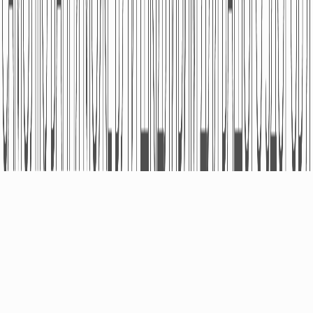
ПРО КОМПАНІЮ
ПРОДУКЦІЯ
Фармаконагляд
Безрецептурні Лікарські
Засоби