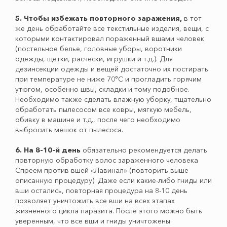
5. Чтобы избежать повторного заражения,
в тот
же день обработайте все текстильные изделия, вещи, с
которыми контактировал пораженный вшами человек
(постельное белье, головные уборы, воротники
одежды, щетки, расчески, игрушки и т.д.). Для
дезинсекции одежды и вещей достаточно их постирать
при температуре не ниже 70°С и прогладить горячим
утюгом, особенно швы, складки и тому подобное.
Необходимо также сделать влажную уборку, тщательно
обработать пылесосом все ковры, мягкую мебель,
обивку в машине и т.д., после чего необходимо
выбросить мешок от пылесоса.
6. На 8-10-й день
обязательно рекомендуется делать
повторную обработку волос зараженного человека
Спреем против вшей «Лавинал» (повторить выше
описанную процедуру). Даже если какие-либо гниды или
вши остались, повторная процедура на 8-10 день
позволяет уничтожить все вши на всех этапах
жизненного цикла паразита. После этого можно быть
уверенным, что все вши и гниды уничтожены.