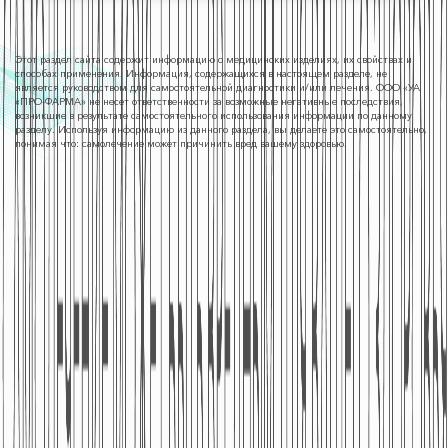
Этот раздел сайта содержит информацию о медицинских изделиях, их свойствах и
способах применения. Информация, содержащихся в настоящем разделе, не
является руководством для самостоятельной диагностики и/или лечения. ООО «УА
«ПРО-ФАРМА» не несет ответственности за возможные негативные последствия,
возникшие в результате самостоятельного использования информации по данному
разделу. Используя информацию из данного раздела, вы делаете это самостоятельно,
понимая что: самолечение может причинить вред вашему здоровью.