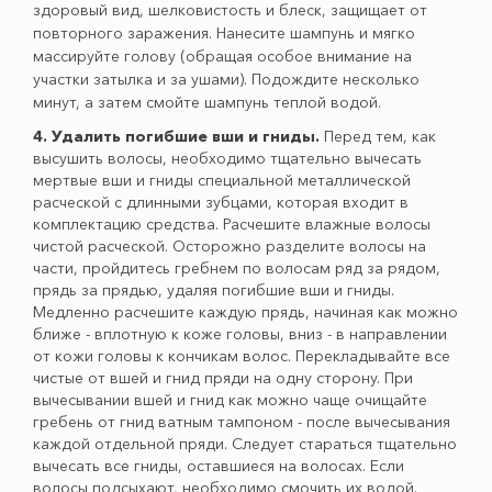
здоровый вид, шелковистость и блеск, защищает от
повторного заражения. Нанесите шампунь и мягко
массируйте голову (обращая особое внимание на
участки затылка и за ушами). Подождите несколько
минут, а затем смойте шампунь теплой водой.
4. Удалить погибшие вши и гниды.
Перед тем, как
высушить волосы, необходимо тщательно вычесать
мертвые вши и гниды специальной металлической
расческой с длинными зубцами, которая входит в
комплектацию средства. Расчешите влажные волосы
чистой расческой. Осторожно разделите волосы на
части, пройдитесь гребнем по волосам ряд за рядом,
прядь за прядью, удаляя погибшие вши и гниды.
Медленно расчешите каждую прядь, начиная как можно
ближе - вплотную к коже головы, вниз - в направлении
от кожи головы к кончикам волос. Перекладывайте все
чистые от вшей и гнид пряди на одну сторону. При
вычесывании вшей и гнид как можно чаще очищайте
гребень от гнид ватным тампоном - после вычесывания
каждой отдельной пряди. Следует стараться тщательно
вычесать все гниды, оставшиеся на волосах. Если
волосы подсыхают, необходимо смочить их водой.