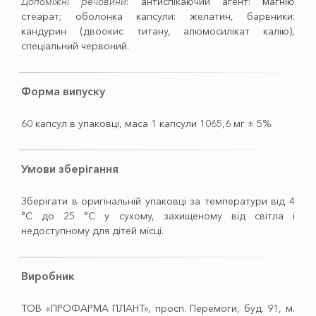
Допоміжні речовини
: антиспікаючий агент: магнію
стеарат; оболонка капсули: желатин, барвники:
кандурин (двоокис титану, алюмосилікат калію),
спеціальний червоний.
Форма випуску
60 капсул в упаковці, маса 1 капсули 1065,6 мг ± 5%.
Умови зберігання
Зберігати в оригінальній упаковці за температури від 4
°С до 25 °С у сухому, захищеному від світла і
недоступному для дітей місці.
Виробник
ТОВ «ПРОФАРМА ПЛАНТ», просп. Перемоги, буд. 91, м.