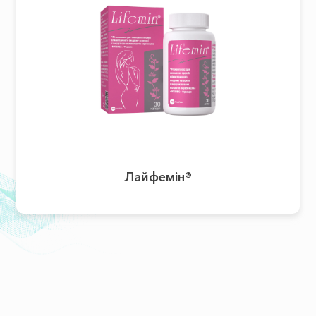
Лайфемін®