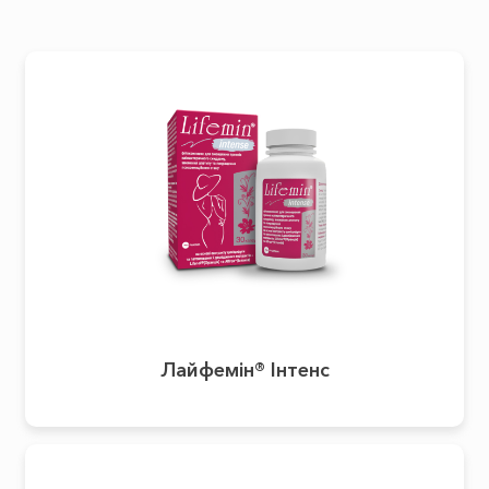
Лайфемін® Інтенс