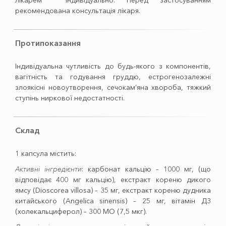
лікарем індивідуально. Перед застосуванням
рекомендована консультація лікаря.
Протипоказання
Індивідуальна чутливість до будь-якого з компонентів,
вагітність та годування груддю, естрогенозалежні
злоякісні новоутворення, сечокам’яна хвороба, тяжкий
ступінь ниркової недостатності.
Склад
1 капсула містить:
Активні інгредієнти
: карбонат кальцію – 1000 мг, (що
відповідає 400 мг кальцію), екстракт кореню дикого
ямсу (Dioscorea villosa) – 35 мг, екстракт кореню дудника
китайського (Angelica sinensis) – 25 мг, вітамін Д3
(холекальциферол) – 300 МО (7,5 мкг).