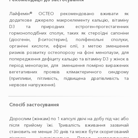
Лайфемін® ОСТЕО рекомендовано вживати як
додаткове джерело макроелементу кальцію, вітаміну
D3 та природних естроген-прогестагенних
гормоноподібних сполук, таких як стероїдні сапоніни
(діосгенін, β-ситостерин), поліфенольні сполуки,
органічні кислоти, ефірні олії, з метою зменшення
ризиків розвитку остеопорозу на фоні менопаузи, для
попередження дефіциту кальцію та вітаміну D3 у жінок в
період менопаузи, для зменшення помірно виражених
вегетативних проявів клімактеричного синдрому
(припливи, пітливість, підвищена дратівливість та
нервове напруження).
Спосіб застосування
Дорослим (жінкам) по 1 капсулі двічі на добу під час або
після прийому їжі. Тривалість вживання зазвичай
становить не менше 30 днів та може бути скоригований