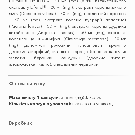
(Humulus lupulus) – 120 мг (mg) (у т.ч. патентованого
екстракту Lifenol® – 20 мг (mg)), екстракт кореню дикого
ямсу (Dioscorea villosa) – 70 мг (mg), перлинний порошок
– 60 мг (mg), екстракт кореню пуерарії лопастної
(Pueraria lobata) – 50 мг (mg), екстракт кореню дудника
китайського (Angelica sinensis) – 50 мг (mg), екстракт
кореневища цимицифуги (Cimicifuga racemosa) – 30 мг
(mg); допоміжні речовини: наповнювачі: кремнію
двоокис аморфний, магнію стеарат; оболонка капсули:
желатин, барвники: кандурин (двоокис титану,
алюмосилікат калію), спеціальний червоний.
Форма випуску
Маса вмісту 1 капсули:
386 мг (mg) ± 7,5 %.
Кількість капсул в упаковці:
вказано на упаковці.
Виробник