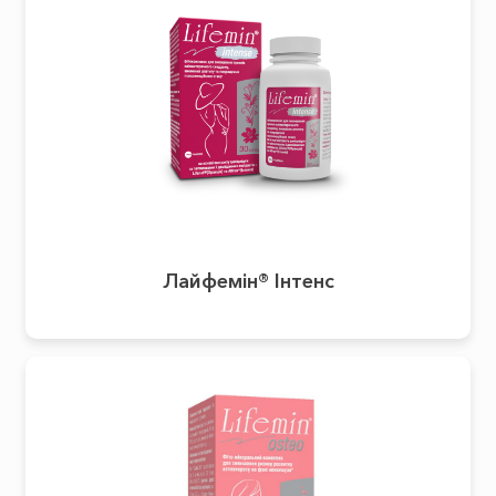
Лайфемін® Інтенс