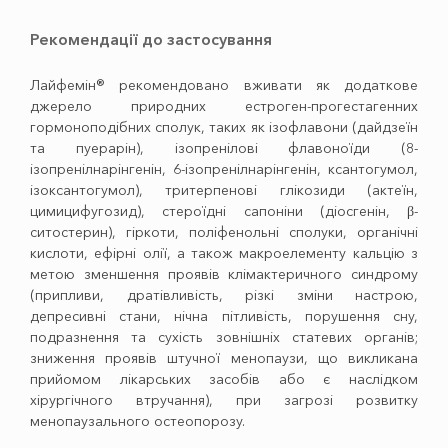
Рекомендації до застосування
Лайфемін® рекомендовано вживати як додаткове
джерело природних естроген-прогестагенних
гормоноподібних сполук, таких як ізофлавони (дайдзеїн
та пуерарін), ізопренілові флавоноїди (8-
ізопренілнарінгенін, 6-ізопренілнарінгенін, ксантогумол,
ізоксантогумол), тритерпенові глікозиди (актеїн,
цимицифугозид), стероїдні сапоніни (діосгенін, β-
ситостерин), гіркоти, поліфенольні сполуки, органічні
кислоти, ефірні олії, а також макроелементу кальцію з
метою зменшення проявів клімактеричного синдрому
(припливи, дратівливість, різкі зміни настрою,
депресивні стани, нічна пітливість, порушення сну,
подразнення та сухість зовнішніх статевих органів;
зниження проявів штучної менопаузи, що викликана
прийомом лікарських засобів або є наслідком
хірургічного втручання), при загрозі розвитку
менопаузального остеопорозу.