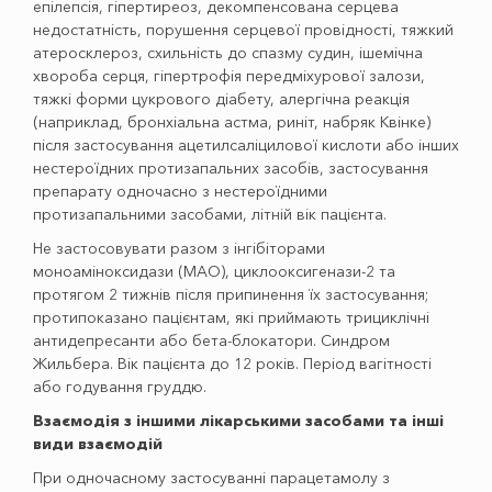
епілепсія, гіпертиреоз, декомпенсована серцева
недостатність, порушення серцевої провідності, тяжкий
атеросклероз, схильність до спазму судин, ішемічна
хвороба серця, гіпертрофія передміхурової залози,
тяжкі форми цукрового діабету, алергічна реакція
(наприклад, бронхіальна астма, риніт, набряк Квінке)
після застосування ацетилсаліцилової кислоти або інших
нестероїдних протизапальних засобів, застосування
препарату одночасно з нестероїдними
протизапальними засобами, літній вік пацієнта.
Не застосовувати разом з інгібіторами
моноаміноксидази (МАО), циклооксигенази-2 та
протягом 2 тижнів після припинення їх застосування;
протипоказано пацієнтам, які приймають трициклічні
антидепресанти або бета-блокатори. Cиндром
Жильбера. Вік пацієнта до 12 років. Період вагітності
або годування груддю.
Взаємодія з іншими лікарськими засобами та інші
види взаємодій
При одночасному застосуванні парацетамолу з