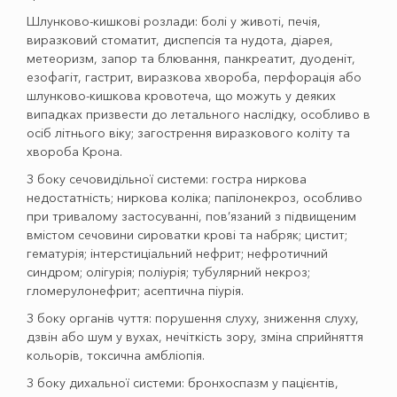
Шлунково-кишкові розлади: болі у животі, печія,
виразковий стоматит, диспепсія та нудота, діарея,
метеоризм, запор та блювання, панкреатит, дуоденіт,
езофагіт, гастрит, виразкова хвороба, перфорація або
шлунково-кишкова кровотеча, що можуть у деяких
випадках призвести до летального наслідку, особливо в
осіб літнього віку; загострення виразкового коліту та
хвороба Крона.
З боку сечовидільної системи: гостра ниркова
недостатність; ниркова коліка; папілонекроз, особливо
при тривалому застосуванні, пов’язаний з підвищеним
вмістом сечовини сироватки крові та набряк; цистит;
гематурія; інтерстиціальний нефрит; нефротичний
синдром; олігурія; поліурія; тубулярний некроз;
гломерулонефрит; асептична піурія.
З боку органів чуття: порушення слуху, зниження слуху,
дзвін або шум у вухах, нечіткість зору, зміна сприйняття
кольорів, токсична амбліопія.
З боку дихальної системи: бронхоспазм у пацієнтів,