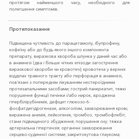
протягом найменшого часу, необхідного для
полегшення симптомів.
Протипоказання
Підвищена чутливість до парацетамолу, ібупрофену,
кофеїну або до будь-якого іншого компонента
препарату, виразкова хвороба шлунка у даний час або
в анамнезі (два і більше чітких епізоди загострення
виразкової хвороби чи кровотеч); кровотеча у верхніх
відділах травного тракту або перфорація в анамнезі,
пов’язані з попереднім лікуванням нестероїдними
протизапальними засобами; гострий панкреатит, тяжкі
порушення функції печінки і/або нирок, вроджена
гіпербілірубінемія, дефіцит глюкозо-6-
фосфатдегідрогенази, алкоголізм, захворювання крові,
виражена анемія, лейкопенія, тромбоз, тромбофлебіт,
стани підвищеного збудження; порушення сну; тяжка
артеріальна гіпертензія; органічні захворювання
серцево-судинної системи; закритокутова глаукома;