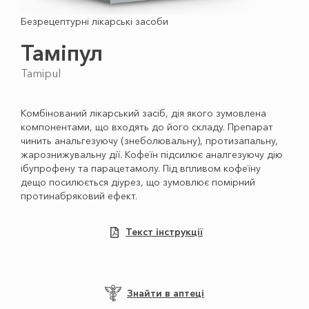
Безрецептурні лікарські засоби
Таміпул
Tamipul
Комбінований лікарський засіб, дія якого зумовлена
компонентами, що входять до його складу. Препарат
чинить анальгезуючу (знеболювальну), протизапальну,
жарознижувальну дії. Кофеїн підсилює аналгезуючу дію
ібупрофену та парацетамолу. Під впливом кофеїну
дещо посилюється діурез, що зумовлює помірний
протинабряковий ефект.
Текст інструкції
Знайти в аптеці