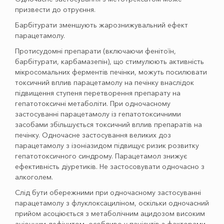
призвести до отруєння.
Барбітурати зменшують жарознижувальний ефект
парацетамолу.
Протисудомні препарати (включаючи фенітоїн,
барбітурати, карбамазепін), що стимулюють активність
мікросомальних ферментів печінки, можуть посилювати
токсичний вплив парацетамолу на печінку внаслідок
підвищення ступеня перетворення препарату на
гепатотоксичні метаболіти. При одночасному
застосуванні парацетамолу із гепатотоксичними
засобами збільшується токсичний вплив препаратів на
печінку. Одночасне застосування великих доз
парацетамолу з ізоніазидом підвищує ризик розвитку
гепатотоксичного синдрому. Парацетамол знижує
ефективність діуретиків. Не застосовувати одночасно з
алкоголем.
Слід бути обережними при одночасному застосуванні
парацетамолу з флуклоксациліном, оскільки одночасний
прийом асоціюється з метаболічним ацидозом високим