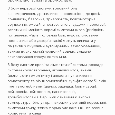
бронхіальної астми та бронхоспазм.
З боку нервової системи: головний біль,
запаморочення, дратівливість, нервозність, депресія,
сонливість, безсоння, тривожність, психомоторне
збудження, емоційна нестабільність, судоми, парестезії,
асептичний менінгіт, окремі симптоми якого (ригідність
потиличних м’язів, головний біль, нудота, блювання,
пропасниця або дезорієнтація) можуть виникати у
пацієнтів з існуючими аутоімунними захворюваннями,
такими як системний червоний вовчак, змішане
захворювання сполучної тканини.
З боку системи крові та лімфатичної системи: розлади
системи кровотворення, агранулоцитоз, анемія
(включаючи гемолітичну і апластичну), зниження
гематокриту та рівня гемоглобіну, сульфгемоглобінемія
і метгемоглобінемія (ціаноз, задишка, біль у серці),
лейкопенія, нейтропенія, панцитопенія,
тромбоцитопенія. Першими ознаками є: висока
температура, біль у горлі, виразки у ротовій порожнині,
симптоми грипу, тяжка форма виснаження, нез'ясовна
кровотеча та синці.