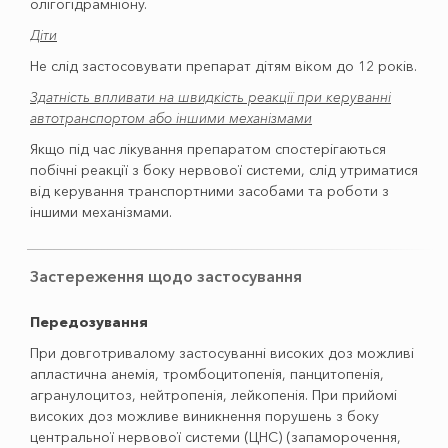
олігогідрамніону.
Діти
Не слід застосовувати препарат дітям віком до 12 років.
Здатність впливати на швидкість реакції при керуванні
автотранспортом або іншими механізмами
Якщо під час лікування препаратом спостерігаються
побічні реакції з боку нервової системи, слід утриматися
від керування транспортними засобами та роботи з
іншими механізмами.
Застереження щодо застосування
Передозування
При довготривалому застосуванні високих доз можливі
апластична анемія, тромбоцитопенія, панцитопенія,
агранулоцитоз, нейтропенія, лейкопенія. При прийомі
високих доз можливе виникнення порушень з боку
центральної нервової системи (ЦНС) (запаморочення,