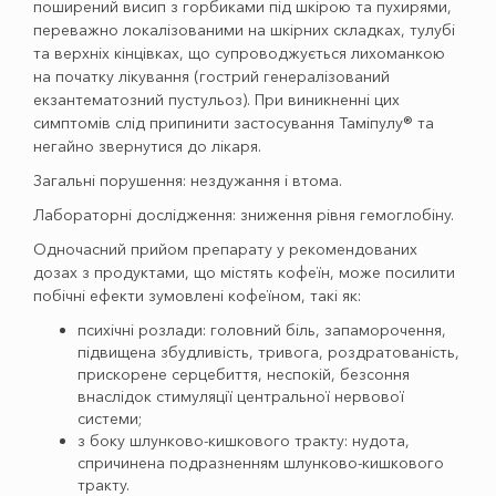
поширений висип з горбиками під шкірою та пухирями,
переважно локалізованими на шкірних складках, тулубі
та верхніх кінцівках, що супроводжується лихоманкою
на початку лікування (гострий генералізований
екзантематозний пустульоз). При виникненні цих
симптомів слід припинити застосування Таміпулу® та
негайно звернутися до лікаря.
Загальні порушення: нездужання і втома.
Лабораторні дослідження: зниження рівня гемоглобіну.
Одночасний прийом препарату у рекомендованих
дозах з продуктами, що містять кофеїн, може посилити
побічні ефекти зумовлені кофеїном, такі як:
психічні розлади: головний біль, запаморочення,
підвищена збудливість, тривога, роздратованість,
прискорене серцебиття, неспокій, безсоння
внаслідок стимуляції центральної нервової
системи;
з боку шлунково-кишкового тракту: нудота,
спричинена подразненням шлунково-кишкового
тракту.