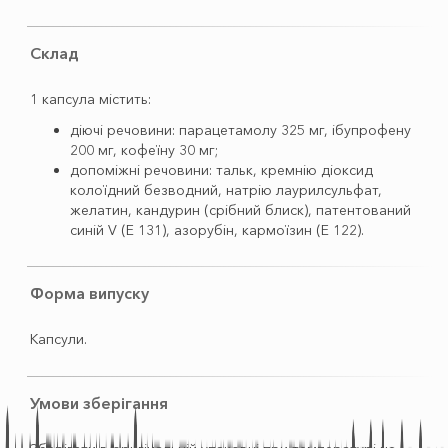
Склад
1 капсула містить:
діючі речовини: парацетамолу 325 мг, ібупрофену
200 мг, кофеїну 30 мг;
допоміжні речовини: тальк, кремнію діоксид
колоїдний безводний, натрію лаурилсульфат,
желатин, кандурин (срібний блиск), патентований
синій V (Е 131), азорубін, кармоїзин (Е 122).
Форма випуску
Капсули.
Умови зберігання