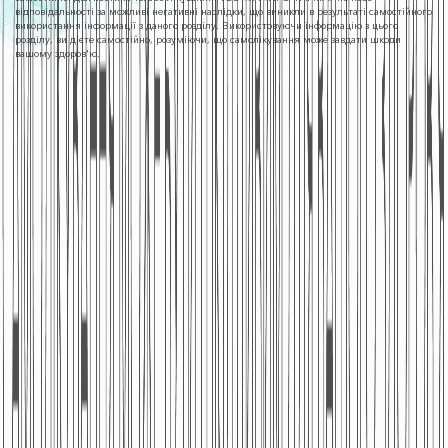
відповідальності за можливі негативні наслідки, що виникли в результаті самостійного
використання інформації з даного розділу. Використовуючи інформацію з цього
розділу, ви дієте самостійно, розуміючи, що самолікування може завдати шкоди
вашому здоров'ю.