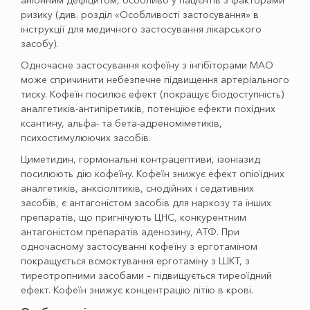
аніонним дефіцитом, особливо у пацієнтів з факторами
ризику (див. розділ «Особливості застосування» в
інструкції для медичного застосування лікарського
засобу).
Одночасне застосування кофеїну з інгібіторами МАО
може спричинити небезпечне підвищення артеріального
тиску. Кофеїн посилює ефект (покращує біодоступність)
аналгетиків-антипіретиків, потенціює ефекти похідних
ксантину, альфа- та бета-адреноміметиків,
психостимулюючих засобів.
Циметидин, гормональні контрацептиви, ізоніазид
посилюють дію кофеїну. Кофеїн знижує ефект опіоїдних
аналгетиків, анксіолітиків, снодійних і седативних
засобів, є антагоністом засобів для наркозу та інших
препаратів, що пригнічують ЦНС, конкурентним
антагоністом препаратів аденозину, АТФ. При
одночасному застосуванні кофеїну з ерготаміном
покращується всмоктування ерготаміну з ШКТ, з
тиреотропними засобами – підвищується тиреоїдний
ефект. Кофеїн знижує концентрацію літію в крові.