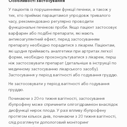
Особливості застосування
У пацієнтів із порушеннями функції печінки, а також у
тих, хто приймає парацетамол упродовж тривалого
часу, рекомендовано регулярно проводити
функціональні печінкові проби. Якщо пацієнт застосовує
варфарин або подібні препарати, які мають
антикоагулянтний ефект, перед застосуванням
препарату необхідно порадитися з лікарем. Пацієнтам,
які щодня приймають аналгетики при артритах легкої
форми, необхідно проконсультуватися з лікарем, перш
ніж застосовувати препарат (детальніше в інструкції по
медичному застосуванню лікарського засобу).
Застосування у період вагітності або годування груддю.
Не застосовувати у період вагітності або годування
груддю.
Починаючи з 20-го тижня вагітності, застосування
ібупрофену може спричинити олігогідрамніон внаслідок
дисфункції нирок плода. У разі впливу ібупрофену
протягом кількох днів, починаючи з 20 тижня вагітності,
слід розглянути допологовий моніторинг