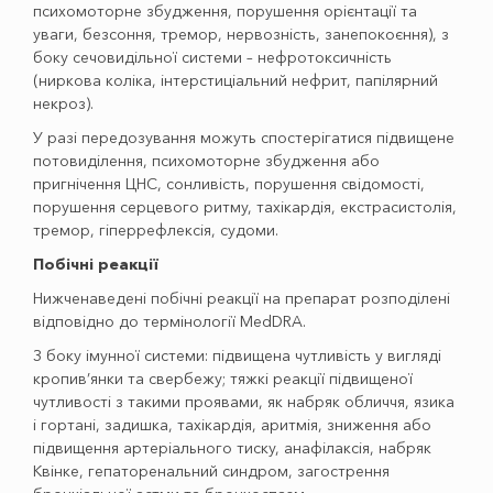
психомоторне збудження, порушення орієнтації та
уваги, безсоння, тремор, нервозність, занепокоєння), з
боку сечовидільної системи – нефротоксичність
(ниркова коліка, інтерстиціальний нефрит, папілярний
некроз).
У разі передозування можуть спостерігатися підвищене
потовиділення, психомоторне збудження або
пригнічення ЦНС, сонливість, порушення свідомості,
порушення серцевого ритму, тахікардія, екстрасистолія,
тремор, гіперрефлексія, судоми.
Побічні реакції
Нижченаведені побічні реакції на препарат розподілені
відповідно до термінології MedDRA.
З боку імунної системи: підвищена чутливість у вигляді
кропив’янки та свербежу; тяжкі реакції підвищеної
чутливості з такими проявами, як набряк обличчя, язика
і гортані, задишка, тахікардія, аритмія, зниження або
підвищення артеріального тиску, анафілаксія, набряк
Квінке, гепаторенальний синдром, загострення