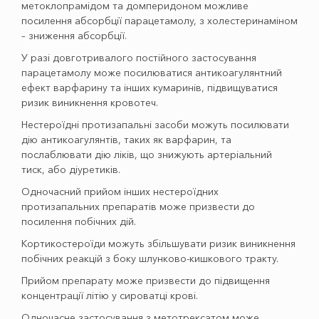
метоклопрамідом та домперидоном можливе
посилення абсорбції парацетамолу, з холестеринаміном
– зниження абсорбції.
У разі довготривалого постійного застосування
парацетамолу може посилюватися антикоагулянтний
ефект варфарину та інших кумаринів, підвищуватися
ризик виникнення кровотеч.
Нестероїдні протизапальні засоби можуть посилювати
дію антикоагулянтів, таких як варфарин, та
послаблювати дію ліків, що знижують артеріальний
тиск, або діуретиків.
Одночасний прийом інших нестероїдних
протизапальних препаратів може призвести до
посилення побічних дій.
Кортикостероїди можуть збільшувати ризик виникнення
побічних реакцій з боку шлунково-кишкового тракту.
Прийом препарату може призвести до підвищення
концентрації літію у сироватці крові.
Одночасне застосування з метотрексатом може