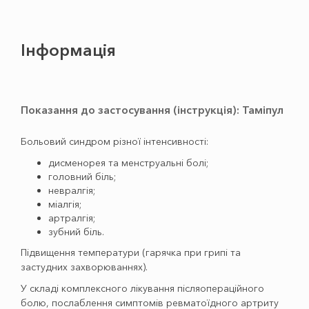
Інформація
Показання до застосування (інструкція): Таміпул
Больовий синдром різної інтенсивності:
дисменорея та менструальні болі;
головний біль;
невралгія;
міалгія;
артралгія;
зубний біль.
Підвищення температури (гарячка при грипі та
застудних захворюваннях).
У складі комплексного лікування післяопераційного
болю, послаблення симптомів ревматоїдного артриту