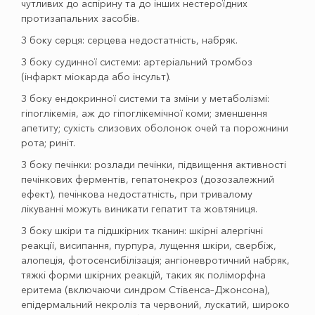
чутливих до аспірину та до інших нестероїдних
протизапальних засобів.
З боку серця: серцева недостатність, набряк.
З боку судинної системи: артеріальний тромбоз
(інфаркт міокарда або інсульт).
З боку ендокринної системи та зміни у метаболізмі:
гіпоглікемія, аж до гіпоглікемічної коми; зменшення
апетиту; сухість слизових оболонок очей та порожнини
рота; риніт.
З боку печінки: розлади печінки, підвищення активності
печінкових ферментів, гепатонекроз (дозозалежний
ефект), печінкова недостатність, при тривалому
лікуванні можуть виникати гепатит та жовтяниця.
З боку шкіри та підшкірних тканин: шкірні алергічні
реакції, висипання, пурпура, лущення шкіри, свербіж,
алопеція, фотосенсибілізація; ангіоневротичний набряк,
тяжкі форми шкірних реакцій, таких як поліморфна
еритема (включаючи синдром Стівенса–Джонсона),
епідермальний некроліз та червоний, лускатий, широко