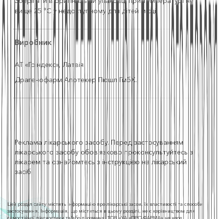
Зберігати в оригінальній упаковці при температурі не
вище 25 °С у недоступному для дітей місці.
Виробник
АТ «Гріндекс», Латвія
Драгенофарм Апотекер Пюшл ГмбХ.
Реклама лікарського засобу. Перед застосуванням
лікарського засобу обов’язково проконсультуйтесь з
лікарем та ознайомтесь з інструкцією на лікарський
засіб.
Цей розділ сайту містить інформацію про лікарські засои, їх властивості та способи
застосування. Інформація, що міститься в цьому розділі, не є керівництвом для
самостійної діагностики та/або лікування. ТОВ «УА «ПРО-ФАРМА» не несе