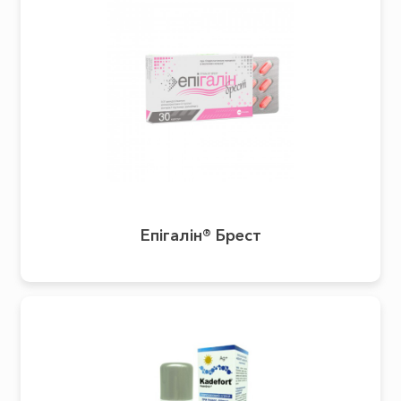
Епігалін® Брест