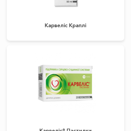
Карвеліс Краплі
Карвеліс® Пастилки