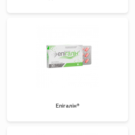
Епігалін®