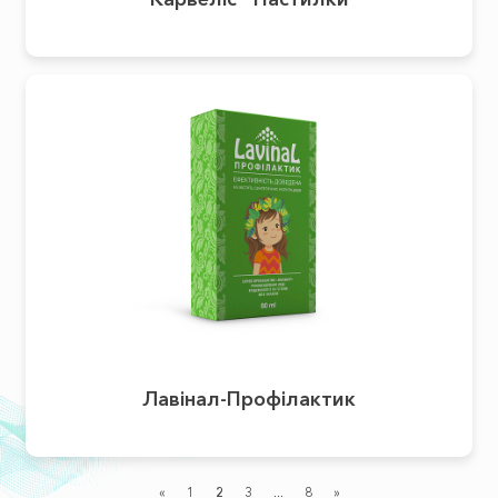
Лавінал-Профілактик
«
1
2
3
...
8
»