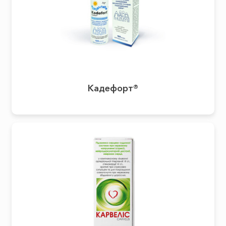
Кадефорт®