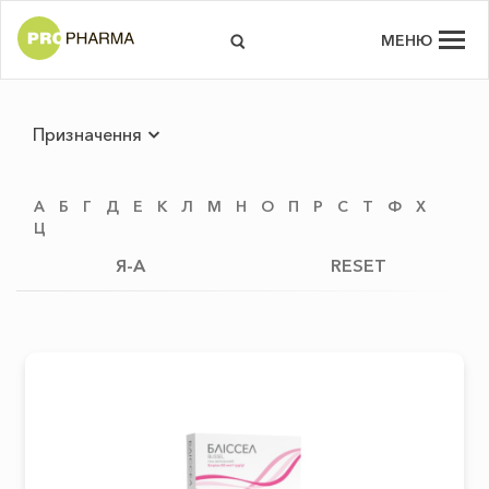
МЕНЮ
Призначення
А
Б
Г
Д
Е
К
Л
М
Н
О
П
Р
С
Т
Ф
Х
Ц
Я-А
RESET