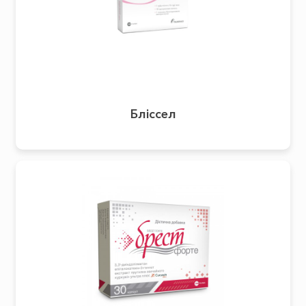
Бліссел