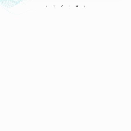
«
1
2
3
4
»