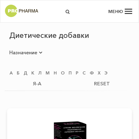
МЕНЮ
Диетические добавки
Назначение
А
Б
Д
К
Л
М
Н
О
П
Р
С
Ф
Х
Э
Я-А
RESET