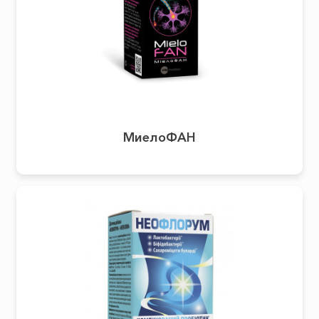
МиелоФАН