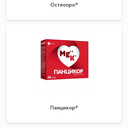
Остеопро®
Панцикор®