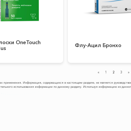
лоски OneTouch
Флу-Ацил Бронхо
lus
«
1
2
3
»
обах применения. Информация, содержащихся в настоящем разделе, не является руководст
оятельного использования информации по данному разделу. Используя информацию из данног
ПРОДУКЦИЯ
КАРЬЕРА