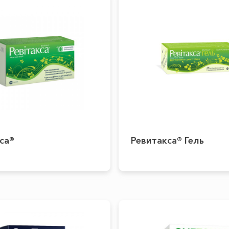
са®
Ревитакса® Гель