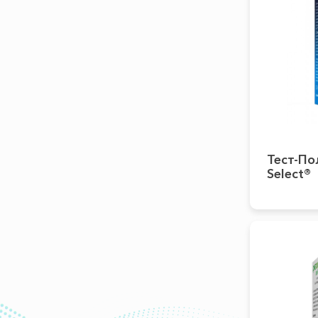
Тест-По
Select®