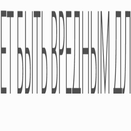
Безрецептурные
Академия
Медпредставителя
Рецептурные
Изделия Медицинского
Назначения
Диетические Добавки
Космецевтика
© ООО «УА »ПРО-ФАРМА» 2005-2026 - Все права защищены.