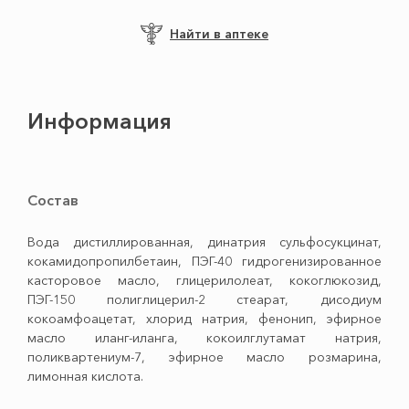
Найти в аптеке
Информация
Состав
Вода дистиллированная, динатрия сульфосукцинат,
кокамидопропилбетаин, ПЭГ-40 гидрогенизированное
касторовое масло, глицерилолеат, кокоглюкозид,
ПЭГ-150 полиглицерил-2 стеарат, дисодиум
кокоамфоацетат, хлорид натрия, фенонип, эфирное
масло иланг-иланга, кокоилглутамат натрия,
поликвартениум-7, эфирное масло розмарина,
лимонная кислота.